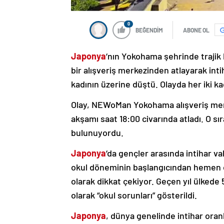
0
BEĞENDİM
ABONE OL
Japonya
‘nın Yokohama şehrinde trajik b
bir alışveriş merkezinden atlayarak inti
kadının üzerine düştü. Olayda her iki ka
Olay, NEWoMan Yokohama alışveriş merk
akşamı saat 18:00 civarında atladı. O sı
bulunuyordu.
Japonya
‘da gençler arasında intihar vak
okul döneminin başlangıcından hemen ön
olarak dikkat çekiyor. Geçen yıl ülkede 
olarak “okul sorunları” gösterildi.
Japonya
, dünya genelinde intihar oranl