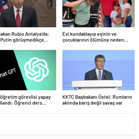
Bakan Rubio Antalya’da:
Evi kundaklayıp eşinin ve
-Putin görüşmedikçe
çocuklarının ölümüne neden
ayız’
olmuştu! Yeni görüntüler ortaya
çıktı
öğretim görevlisi yapay
KKTC Başbakanı Üstel: Rumların
llandı: Öğrenci ders
aklında barış değil savaş var
 geri istedi