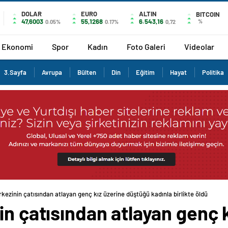
DOLAR
EURO
ALTIN
BITCOIN
47,6003
55,1268
6.543,16
%
0.05%
0.17%
0,72
Ekonomi
Spor
Kadın
Foto Galeri
Videolar
3.Sayfa
Avrupa
Bülten
Din
Eğitim
Hayat
Politika
rkezinin çatısından atlayan genç kız üzerine düştüğü kadınla birlikte öldü
in çatısından atlayan genç 