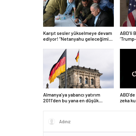
Karşıt sesler yükselmeye devam
ABD’li 
ediyor! “Netanyahu geleceğimizi
‘Trump
Gazze’nin kumlarına gömüyor”
başaram
Almanya’ya yabancı yatırım
ABD’de 
2011’den bu yana en düşük
zeka ku
seviyede
ücretini