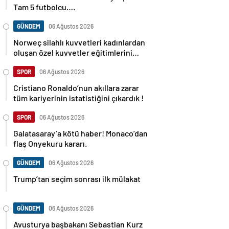
Tam 5 futbolcu….
GÜNDEM
06 Ağustos 2026
Norweç silahlı kuvvetleri kadınlardan
oluşan özel kuvvetler eğitimlerini
başlattı.
SPOR
06 Ağustos 2026
Cristiano Ronaldo’nun akıllara zarar
tüm kariyerinin istatistiğini çıkardık !
SPOR
06 Ağustos 2026
Galatasaray’a kötü haber! Monaco’dan
flaş Onyekuru kararı.
GÜNDEM
06 Ağustos 2026
Trump’tan seçim sonrası ilk mülakat
GÜNDEM
06 Ağustos 2026
Avusturya başbakanı Sebastian Kurz