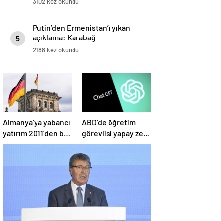
3102 kez okundu
Putin’den Ermenistan’ı yıkan
açıklama: Karabağ
5
Azerbaycan’ın ayrılmaz bir
2188 kez okundu
parçasıdır!
Almanya’ya yabancı
ABD’de öğretim
yatırım 2011’den bu
görevlisi yapay zeka
yana en düşük
kullandı: Öğrenci
seviyede
ders ücretini geri
istedi