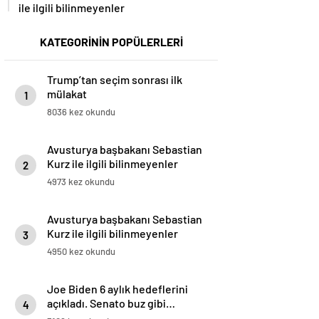
ile ilgili bilinmeyenler
KATEGORİNİN POPÜLERLERİ
Trump’tan seçim sonrası ilk
mülakat
1
8036 kez okundu
Avusturya başbakanı Sebastian
Kurz ile ilgili bilinmeyenler
2
4973 kez okundu
Avusturya başbakanı Sebastian
Kurz ile ilgili bilinmeyenler
3
4950 kez okundu
Joe Biden 6 aylık hedeflerini
açıkladı. Senato buz gibi…
4