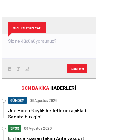
HIZLI YORUM YAP
GÖNDER
SON DAKİKA
HABERLERİ
GÜNDEM
06 Ağustos 2026
Joe Biden 6 aylık hedeflerini açıkladı.
Senato buz gibi…
SPOR
06 Ağustos 2026
En fazla kızaran takım Antalyaspor!