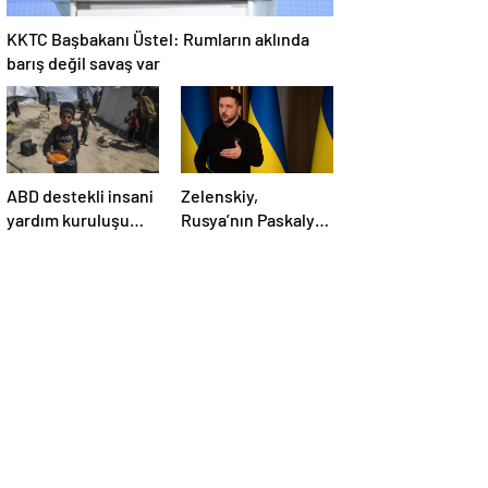
KKTC Başbakanı Üstel: Rumların aklında
barış değil savaş var
ABD destekli insani
Zelenskiy,
yardım kuruluşu
Rusya’nın Paskalya
Gazze’de
Bayramı için ilan
faaliyetlerini
ettiği geçici
başlatacağını
ateşkesi ihlal
duyurdu
ettiğini belirtti