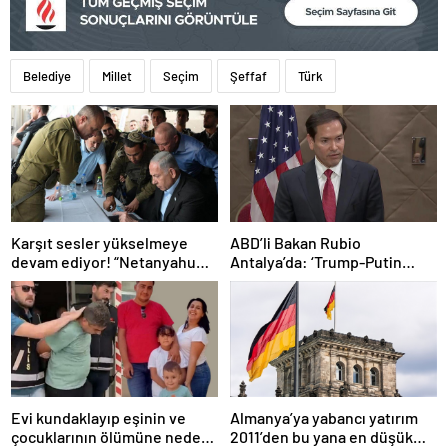
Belediye
Millet
Seçim
Şeffaf
Türk
Karşıt sesler yükselmeye
ABD’li Bakan Rubio
devam ediyor! “Netanyahu
Antalya’da: ‘Trump-Putin
geleceğimizi Gazze’nin
görüşmedikçe başaramayız’
kumlarına gömüyor”
Evi kundaklayıp eşinin ve
Almanya’ya yabancı yatırım
çocuklarının ölümüne neden
2011’den bu yana en düşük