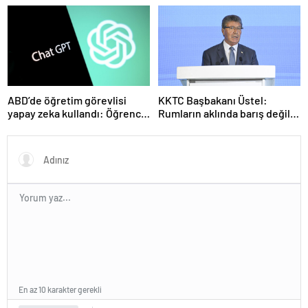
olmuştu! Yeni görüntüler
seviyede
ortaya çıktı
ABD’de öğretim görevlisi
KKTC Başbakanı Üstel:
yapay zeka kullandı: Öğrenci
Rumların aklında barış değil
ders ücretini geri istedi
savaş var
En az 10 karakter gerekli