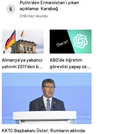
Putin’den Ermenistan’ı yıkan
açıklama: Karabağ
5
Azerbaycan’ın ayrılmaz bir
2190 kez okundu
parçasıdır!
Almanya’ya yabancı
ABD’de öğretim
yatırım 2011’den bu
görevlisi yapay zeka
yana en düşük
kullandı: Öğrenci
seviyede
ders ücretini geri
istedi
KKTC Başbakanı Üstel: Rumların aklında