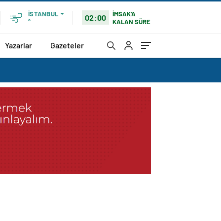
İMSAK'A
İSTANBUL
02:00
KALAN SÜRE
°
Yazarlar
Gazeteler