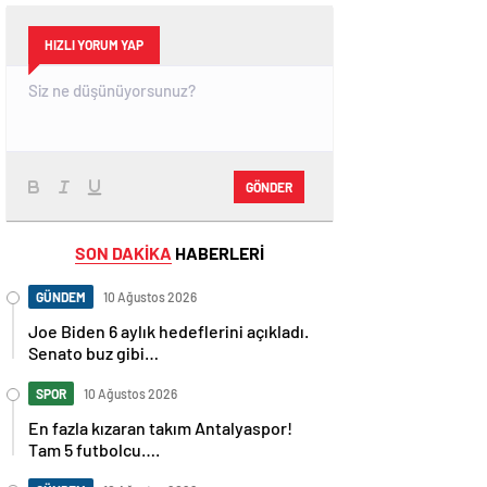
HIZLI YORUM YAP
GÖNDER
SON DAKİKA
HABERLERİ
GÜNDEM
10 Ağustos 2026
Joe Biden 6 aylık hedeflerini açıkladı.
Senato buz gibi…
SPOR
10 Ağustos 2026
En fazla kızaran takım Antalyaspor!
Tam 5 futbolcu….