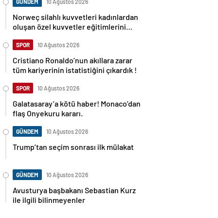
GÜNDEM
10 Ağustos 2026
Norweç silahlı kuvvetleri kadınlardan
oluşan özel kuvvetler eğitimlerini
başlattı.
SPOR
10 Ağustos 2026
Cristiano Ronaldo’nun akıllara zarar
tüm kariyerinin istatistiğini çıkardık !
SPOR
10 Ağustos 2026
Galatasaray’a kötü haber! Monaco’dan
flaş Onyekuru kararı.
GÜNDEM
10 Ağustos 2026
Trump’tan seçim sonrası ilk mülakat
GÜNDEM
10 Ağustos 2026
Avusturya başbakanı Sebastian Kurz
ile ilgili bilinmeyenler