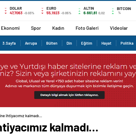
DOLAR
EURO
ALTIN
BITCOIN
47,7063
55,1923
6.661,81
%
-0.03%
-0.05%
0,02
Ekonomi
Spor
Kadın
Foto Galeri
Videolar
3.Sayfa
Avrupa
Bülten
Din
Eğitim
Hayat
Politika
rine ihtiyacımız kalmadı…
ihtiyacımız kalmadı…