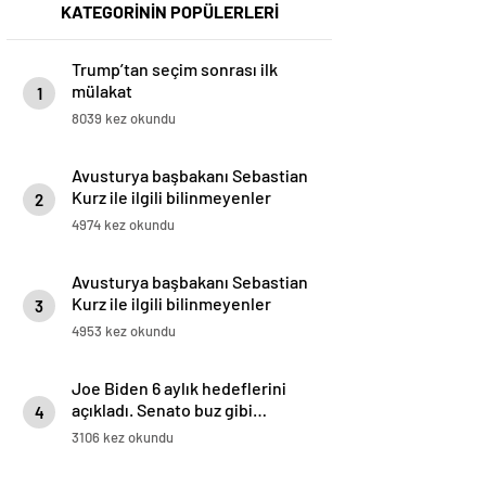
KATEGORİNİN POPÜLERLERİ
Trump’tan seçim sonrası ilk
mülakat
1
8039 kez okundu
Avusturya başbakanı Sebastian
Kurz ile ilgili bilinmeyenler
2
4974 kez okundu
Avusturya başbakanı Sebastian
Kurz ile ilgili bilinmeyenler
3
4953 kez okundu
Joe Biden 6 aylık hedeflerini
açıkladı. Senato buz gibi…
4
3106 kez okundu