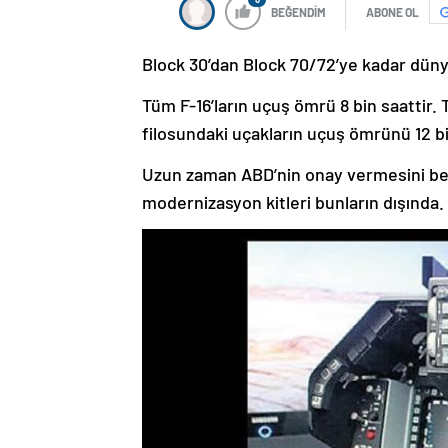
BEĞENDİM
ABONE OL
Block 30’dan Block 70/72’ye kadar düny
Tüm F-16’ların uçuş ömrü 8 bin saattir. T
filosundaki uçakların uçuş ömrünü 12 bi
Uzun zaman ABD’nin onay vermesini bekl
modernizasyon kitleri bunların dışında.