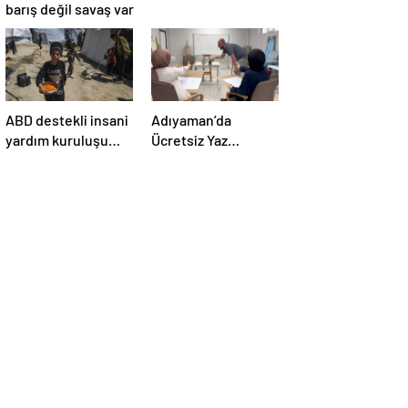
barış değil savaş var
ABD destekli insani
Adıyaman’da
yardım kuruluşu
Ücretsiz Yaz
Gazze’de
Kursları Başlatıldı
faaliyetlerini
başlatacağını
duyurdu