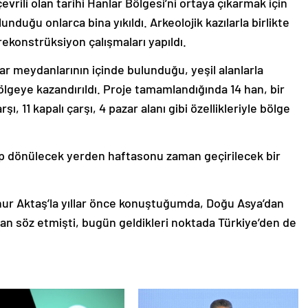
evrili olan tarihi Hanlar Bölgesi’ni ortaya çıkarmak için
unduğu onlarca bina yıkıldı. Arkeolojik kazılarla birlikte
rekonstrüksiyon çalışmaları yapıldı.
ar meydanlarının içinde bulunduğu, yeşil alanlarla
 bölgeye kazandırıldı. Proje tamamlandığında 14 han, bir
şı, 11 kapalı çarşı, 4 pazar alanı gibi özellikleriyle bölge
lip dönülecek yerden haftasonu zaman geçirilecek bir
nur Aktaş’la yıllar önce konuştuğumda, Doğu Asya’dan
rdan söz etmişti, bugün geldikleri noktada Türkiye’den de