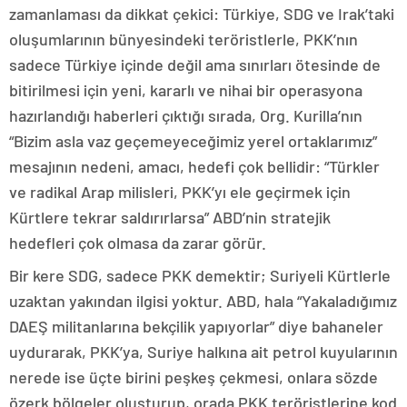
zamanlaması da dikkat çekici: Türkiye, SDG ve Irak’taki
oluşumlarının bünyesindeki teröristlerle, PKK’nın
sadece Türkiye içinde değil ama sınırları ötesinde de
bitirilmesi için yeni, kararlı ve nihai bir operasyona
hazırlandığı haberleri çıktığı sırada, Org. Kurilla’nın
“Bizim asla vaz geçemeyeceğimiz yerel ortaklarımız”
mesajının nedeni, amacı, hedefi çok bellidir: “Türkler
ve radikal Arap milisleri, PKK’yı ele geçirmek için
Kürtlere tekrar saldırırlarsa” ABD’nin stratejik
hedefleri çok olmasa da zarar görür.
Bir kere SDG, sadece PKK demektir; Suriyeli Kürtlerle
uzaktan yakından ilgisi yoktur. ABD, hala “Yakaladığımız
DAEŞ militanlarına bekçilik yapıyorlar” diye bahaneler
uydurarak, PKK’ya, Suriye halkına ait petrol kuyularının
nerede ise üçte birini peşkeş çekmesi, onlara sözde
özerk bölgeler oluşturup, orada PKK teröristlerine kod