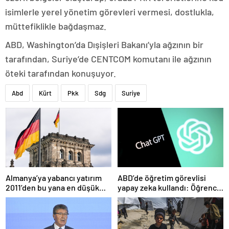
isimlerle yerel yönetim görevleri vermesi, dostlukla,
müttefiklikle bağdaşmaz.
ABD, Washington’da Dışişleri Bakanı’yla ağzının bir
tarafından, Suriye’de CENTCOM komutanı ile ağzının
öteki tarafından konuşuyor.
Abd
Kürt
Pkk
Sdg
Suriye
Almanya’ya yabancı yatırım
ABD’de öğretim görevlisi
2011’den bu yana en düşük
yapay zeka kullandı: Öğrenci
seviyede
ders ücretini geri istedi