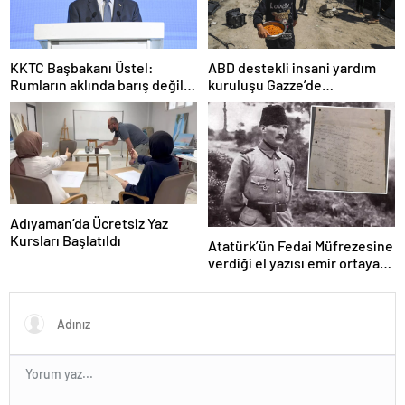
KKTC Başbakanı Üstel:
ABD destekli insani yardım
Rumların aklında barış değil
kuruluşu Gazze’de
savaş var
faaliyetlerini başlatacağını
duyurdu
Adıyaman’da Ücretsiz Yaz
Kursları Başlatıldı
Atatürk’ün Fedai Müfrezesine
verdiği el yazısı emir ortaya
çıktı