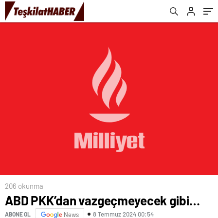
206 okunma
ABD PKK’dan vazgeçmeyecek gibi…
8 Temmuz 2024 00:54
ABONE OL
News