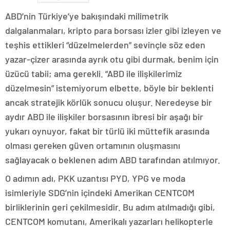
ABD’nin Türkiye’ye bakışındaki milimetrik
dalgalanmaları, kripto para borsası izler gibi izleyen ve
teşhis ettikleri “düzelmelerden” sevinçle söz eden
yazar-çizer arasında ayrık otu gibi durmak, benim için
üzücü tabii; ama gerekli. “ABD ile ilişkilerimiz
düzelmesin” istemiyorum elbette, böyle bir beklenti
ancak stratejik körlük sonucu oluşur. Neredeyse bir
aydır ABD ile ilişkiler borsasının ibresi bir aşağı bir
yukarı oynuyor, fakat bir türlü iki müttefik arasında
olması gereken güven ortamının oluşmasını
sağlayacak o beklenen adım ABD tarafından atılmıyor.
O adımın adı, PKK uzantısı PYD, YPG ve moda
isimleriyle SDG’nin içindeki Amerikan CENTCOM
birliklerinin geri çekilmesidir. Bu adım atılmadığı gibi,
CENTCOM komutanı, Amerikalı yazarları helikopterle