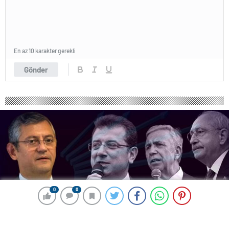
En az 10 karakter gerekli
Gönder
0
0
0
0