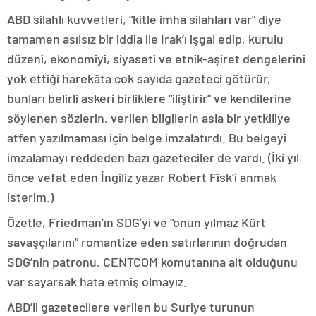
ABD silahlı kuvvetleri, “kitle imha silahları var” diye
tamamen asılsız bir iddia ile Irak’ı işgal edip, kurulu
düzeni, ekonomiyi, siyaseti ve etnik-aşiret dengelerini
yok ettiği harekâta çok sayıda gazeteci götürür,
bunları belirli askeri birliklere “iliştirir” ve kendilerine
söylenen sözlerin, verilen bilgilerin asla bir yetkiliye
atfen yazılmaması için belge imzalatırdı. Bu belgeyi
imzalamayı reddeden bazı gazeteciler de vardı. (İki yıl
önce vefat eden İngiliz yazar Robert Fisk’i anmak
isterim.)
Özetle, Friedman’ın SDG’yi ve “onun yılmaz Kürt
savaşçılarını” romantize eden satırlarının doğrudan
SDG’nin patronu, CENTCOM komutanına ait olduğunu
var sayarsak hata etmiş olmayız.
ABD’li gazetecilere verilen bu Suriye turunun