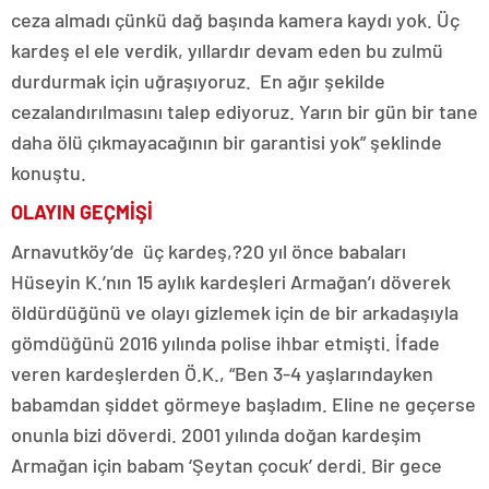
ceza almadı çünkü dağ başında kamera kaydı yok. Üç
kardeş el ele verdik, yıllardır devam eden bu zulmü
durdurmak için uğraşıyoruz. En ağır şekilde
cezalandırılmasını talep ediyoruz. Yarın bir gün bir tane
daha ölü çıkmayacağının bir garantisi yok” şeklinde
konuştu.
OLAYIN GEÇMİŞİ
Arnavutköy’de üç kardeş,?20 yıl önce babaları
Hüseyin K.’nın 15 aylık kardeşleri Armağan’ı döverek
öldürdüğünü ve olayı gizlemek için de bir arkadaşıyla
gömdüğünü 2016 yılında polise ihbar etmişti. İfade
veren kardeşlerden Ö.K., “Ben 3-4 yaşlarındayken
babamdan şiddet görmeye başladım. Eline ne geçerse
onunla bizi döverdi. 2001 yılında doğan kardeşim
Armağan için babam ‘Şeytan çocuk’ derdi. Bir gece