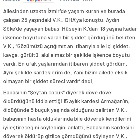
Ailesinden uzakta İzmir’de yaşam kuran ve burada
çalışan 25 yaşındaki V.K., DHA’ya konuştu. Aydın,
Söke’de yaşayan babası Hüseyin K.’dan 18 yaşına kadar
işkence boyutuna varan bir şiddet gördüğünü belirten
V.K., “Gözümüzü açtığımız an itibarıyla aile içi şiddet,
kavga, gürültü, akıl almaz bir şekilde işkence boyutu
vardı. En ufak yaşlarımdan itibaren şiddet gördüm.
Aynı şekilde kardeşlerim de. Yani bizim ailede eksik
olmayan bir şiddet süreci vardı” dedi.
Babasının “Şeytan çocuk” diyerek döve döve
öldürdüğünü iddia ettiği 15 aylık kardeşi Armağan’ın,
öldüğünde 5 buçuk yaşında olduğunu belirten V.K.,
babasının hasta olduklarında bile döverek kendilerini
iyileştireceğini söylediğini anlattı. Babasının kardeşini
döverek öldürüp gizlice gömdüğünü söyleyen V.K.,