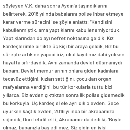
söyleyen V.K. daha sonra Aydın’a taşındıklarını
belirterek, 2016 yılında babalarını polise ihbar etmeye
karar verme sürecini ise şöyle anlattı: “Kendisini
kabullenmiştik, ama yaptıklarını kabullenemiyorduk.
Yaptıklarından dolayı nefret noktasına geldik. Kız
kardeşlerimle birlikte üç kişi bir araya geldik. Biz bu
süreçte artık ne yapabiliriz, okul kaydımız dahi yokken
hayatta sıfırdaydık. Aynı zamanda devlet düşmanıydı
babam. Devlet memurlarının onlara giden kadınlara
tecavüz ettiğini, kızları sattığını, çocukları organ
mafyalarına verdiğini, bu tür korkularla tuttu bizi
yıllarca. Biz evden çıktıktan sonra ilk polise gidemedik
bu korkuyla. Üç kardeş el ele ayrıldık o evden. Gece
uyurken kaçtık evden. 2016 yılında bir akrabamıza
sığındık. Onu tehdit etti. Akrabamız da dedi ki, ‘Böyle
olmaz, babanızla baş edilmez. Siz gidin en iyisi