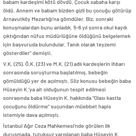
babam kardeşimi kötü dövdü. Çocuk sabaha karşı
öldü. Annem ve babam bizden gizli bu çocuğu götürüp
Arnavutköy Mezarlığı’na gömdüler. Biz, sonraki
konuşmalardan bunu anladık. 5-6 yıl sonra okul kaydı
çıktığından nüfus müdürlüğüne öldüğünü belgelemek
için başvuruda bulundular. Tanık olarak teyzemi
gösterdiler” demişti.
V.K. (25), Ö.K. (23) ve M.K. (21) adlı kardeşlerin ihbarı
sonrasında soruşturma başlatılmış, bebeğin
gömüldüğü yer de açılmıştı. Söz konusu bebeğin baba
Hüseyin K.’ya ait olduğunun tespit edilmesi
sonrasında baba Hüseyin K. hakkında “Olası kastla
çocuğunu öldürme” suçundan müebbet hapis
istemiyle dava açılmıştı.
İstanbul Ağır Ceza Mahkemesi’nde görülen ilk
duruşmada, tutuksuz yargılanan baba Hüseyin K.