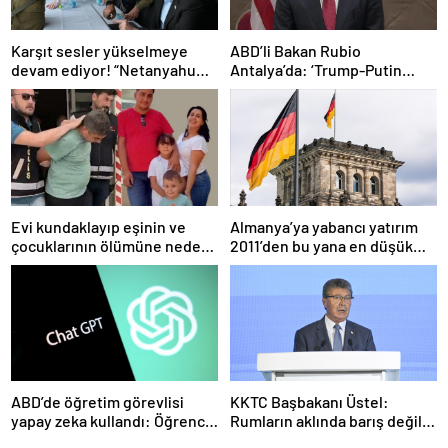
Karşıt sesler yükselmeye
ABD’li Bakan Rubio
devam ediyor! “Netanyahu
Antalya’da: ‘Trump-Putin
geleceğimizi Gazze’nin
görüşmedikçe başaramayız’
kumlarına gömüyor”
Evi kundaklayıp eşinin ve
Almanya’ya yabancı yatırım
çocuklarının ölümüne neden
2011’den bu yana en düşük
olmuştu! Yeni görüntüler
seviyede
ortaya çıktı
ABD’de öğretim görevlisi
KKTC Başbakanı Üstel:
yapay zeka kullandı: Öğrenci
Rumların aklında barış değil
ders ücretini geri istedi
savaş var