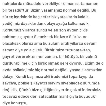
noktalarda mücadele verebiliyor olmamız, tamamen
bir tesadüftür. Bizim yaşamamız normal değildi. Bu
süreç içerisinde kaç sefer biz yataklarda kaldık,
yediğimiz dayaklardan dolayı ayağa kalkamadık.
Korkumuz yıllarca sürdü ve en son evden çıkış
noktamız şuydu; öleceksek bir kere ölürüz, ne
olacaksak oluruz ama bu zulüm artık yıllarca devam
etmez diye yola çıktık. Birbirimize tutunaraktan,
gayret vererekten her zaman, bir kötüyü, bir zulmü
durdurabilmek için birlik olmak gerekiyordu. Bizim de o
evde psikolojimiz hiç normal değildi, yaşadıklarımızdan
dolayı. Kendi başımıza akli irademizi toparlayıp da
savcıya, polise şikayetçi olayım diyebilecek durumda
değildik. Çünkü bize gittiğimiz yerde çok affedersiniz,
tecavüz edecekler, satacaklar mantığıyla büyüdük”
diye konuştu.