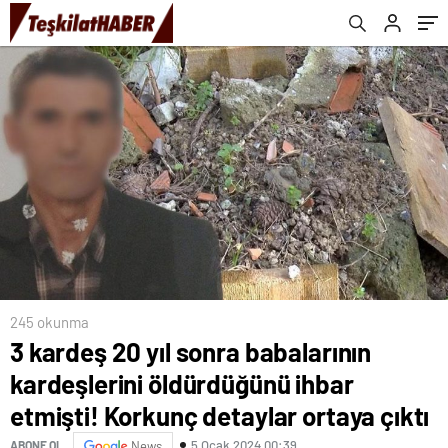
detaylar ortaya çıktı
245 okunma
3 kardeş 20 yıl sonra babalarının
kardeşlerini öldürdüğünü ihbar
etmişti! Korkunç detaylar ortaya çıktı
5 Ocak 2024 00:39
ABONE OL
News