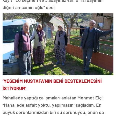
kayıtlı 20 seçmen ve 3 adayımız var. Birisi dayımın,
diğeri amcamın oğlu” dedi.
‘YEĞENİM MUSTAFA’NIN BENİ DESTEKLEMESİNİ
İSTİYORUM’
Mahallede yaptığı çalışmaları anlatan Mehmet Elçi,
“Mahallede asfalt yoktu, yapılmasını sağladım. En
büyük sorunlarımızdan biri su sorunuydu, onun da