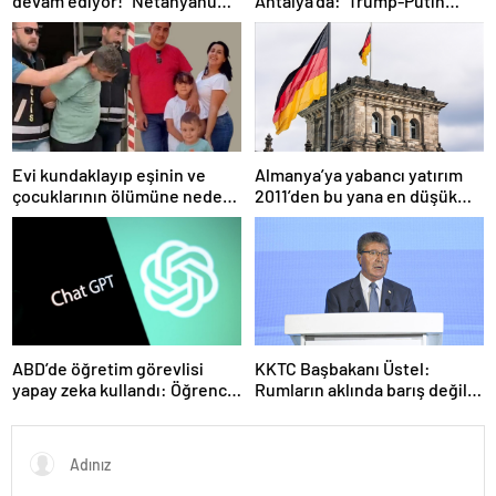
devam ediyor! “Netanyahu
Antalya’da: ‘Trump-Putin
geleceğimizi Gazze’nin
görüşmedikçe başaramayız’
kumlarına gömüyor”
Evi kundaklayıp eşinin ve
Almanya’ya yabancı yatırım
çocuklarının ölümüne neden
2011’den bu yana en düşük
olmuştu! Yeni görüntüler
seviyede
ortaya çıktı
ABD’de öğretim görevlisi
KKTC Başbakanı Üstel:
yapay zeka kullandı: Öğrenci
Rumların aklında barış değil
ders ücretini geri istedi
savaş var