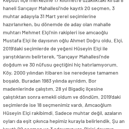
Kepsut ilçe merkezine 17 kilometre uzaklıktaki kırsal 8
haneli Sarıçayır Mahallesi’nde kayıtlı 20 seçmen, 3
muhtar adayıyla 31 Mart yerel seçimlerine
hazırlanırken, bu dönemde de aday olan mahalle
muhtarı Mehmet Elçi’nin rakipleri ise amcaoğlu
Mustafa Elçi ile dayısının oğlu Ahmet Doğru oldu. Elçi,
2019’daki seçimlerde de yeğeni Hüseyin Elçi ile
yarıştıklarını belirterek, “Sarıçayır Mahallesi’nde
doğdum ve 30 nüfusu geçtiğini hiç hatırlamıyorum.
Köy, 2000 yılından itibaren ise neredeyse tamamen
boşaldı. Buradan 1983 yılında ayrıldım. Bor
madenlerinde çalıştım. 28 yıl Bigadiç ilçesine
çalıştıktan sonra emekli oldum ve döndüm. 2019’daki
seçimlerde ise 18 seçmenimiz vardı. Amcaoğlum
Hüseyin Elçi rakibimdi. Sadece muhtar değil, azaların
oyları da eşit çıkınca hepimiz kurayla belirlendik. Şu an