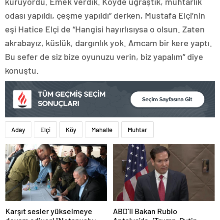
kuruyordu. Emek verdik. Köyde uğraştık, muhtarlık
odası yapıldı, çeşme yapıldı” derken, Mustafa Elçi’nin
eşi Hatice Elçi de “Hangisi hayırlısıysa o olsun. Zaten
akrabayız, küslük, dargınlık yok. Amcam bir kere yaptı.
Bu sefer de siz bize oyunuzu verin, biz yapalım” diye
konuştu.
Aday
Elçi
Köy
Mahalle
Muhtar
Karşıt sesler yükselmeye
ABD’li Bakan Rubio