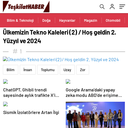
Bilim & Teknoloji
Doğa
Hayvanlar
Magazin
Otomobil
Ülkemizin Tekno Kaleleri (2) / Hoş geldin 2.
Yüzyıl ve 2024
1
Bilim
İnsan
Toplumu
Uzay
Zor
ChatGPT, Ghibli trendi
Google Arama’daki yapay
sayesinde aylık trafikte X’i
zeka modu ABD’de erişime
geçti
açıldı
Sismik İzolatörlere Artan İlgi