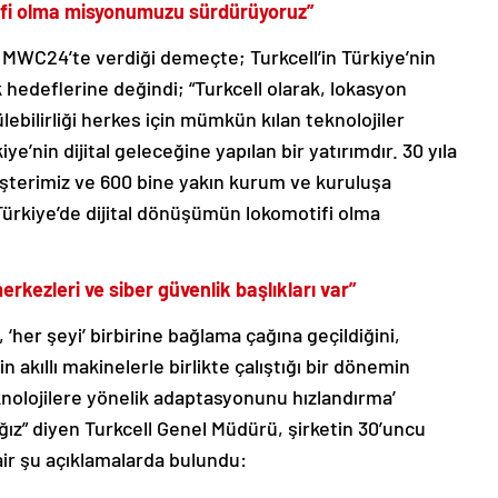
tifi olma misyonumuzu sürdürüyoruz”
 MWC24’te verdiği demeçte; Turkcell’in Türkiye’nin
hedeflerine değindi; “Turkcell olarak, lokasyon
lebilirliği herkes için mümkün kılan teknolojiler
iye’nin dijital geleceğine yapılan bir yatırımdır. 30 yıla
şterimiz ve 600 bine yakın kurum ve kuruluşa
ürkiye’de dijital dönüşümün lokomotifi olma
erkezleri ve siber güvenlik başlıkları var”
 ‘her şeyi’ birbirine bağlama çağına geçildiğini,
 akıllı makinelerle birlikte çalıştığı bir dönemin
 teknolojilere yönelik adaptasyonunu hızlandırma’
ız” diyen Turkcell Genel Müdürü, şirketin 30’uncu
air şu açıklamalarda bulundu: