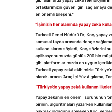
gibi alanlarda yapay zekâ teknolojilerini 
ortaklarımızın güvenliğini sağlamaya de
en önemli bileşeni.”
“İşimizin her alanında yapay zekâ kull
Turkcell Genel Müdürü Dr. Koç, yapay ze
kamusal fayda arasında denge sağlamak’
kullandıklarını söyledi. Koç, sözlerini ş
aplikasyonumuzda günlük 200 bin müşte
gibi platformlarımızda en uygun içerikl
Turkcell yapay zekâ ekibimizle Türkiye’n
olarak, aracın ‘Araç İçi Yüz Algılama, Ta
“Türkiye’de yapay zekâ kullanım ilkelerin
Yapay zekanın en önemli sorununun ‘ön
birinin, algoritmaları yazarken kullanıla
bakmak olduğunu söyleyen Koç, veriler