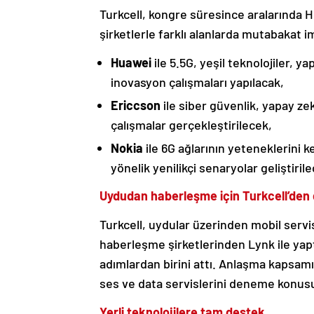
Turkcell, kongre süresince aralarında 
şirketlerle farklı alanlarda mutabakat im
Huawei
ile 5.5G, yeşil teknolojiler, 
inovasyon çalışmaları yapılacak,
Ericcson
ile siber güvenlik, yapay ze
çalışmalar gerçekleştirilecek,
Nokia
ile 6G ağlarının yeteneklerini 
yönelik yenilikçi senaryolar geliştiril
Uydudan haberleşme için Turkcell’den
Turkcell, uydular üzerinden mobil ser
haberleşme şirketlerinden Lynk ile yapt
adımlardan birini attı. Anlaşma kapsam
ses ve data servislerini deneme konusun
Yerli teknolojilere tam destek