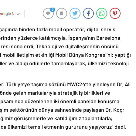
0
News
çapında binden fazla mobil operatör, dijital servis
lerinden yüzlerce katılımcıyla, İspanya’nın Barselona
si sona erdi. Teknoloji ve dijitalleşmenin öncüsü
 mobil iletişim etkinliği Mobil Dünya Kongresi’ni; yaptığı
aneller ve aldığı ödüllerle tamamlayarak, ülkemizi teknoloji
kleri Türkiye’ye taşıma sözünü MWC24’te yineleyen Dr. Ali
nde gelen markalarıyla stratejik iş birlikleri ve
 kapsamında düzenlenen iki önemli panelde konuşma
etişim sektörünün dünya sahnesinde paylaşan Dr. Koç;
ğimiz görüşmelerle ve katıldığımız toplantılarla;
landa ülkemizi temsil etmenin gururunu yaşıyoruz” dedi.