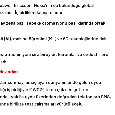
Huawei, Ericcson, Nokia’nın da bulunduğu global
zaladı. İş birlikleri kapsamında;
yapay zekâ bazlı şebeke otomasyonu başlıklarında ortak
kâ (AI), makine öğrenimi (ML) ve 6G teknolojilerine dair
keşfetmenin yanı sıra bireyler, kurumlar ve endüstrilere
ecek.
 dev adım
visler sunmayı amaçlayan dünyanın önde gelen uydu
ığı iş birliğiyle MWC24’te en çok ses getiren
ında Lynk ile uydu üzerinden doğrudan telefonlara SMS,
da birlikte test çalışmaları yürütülecek.