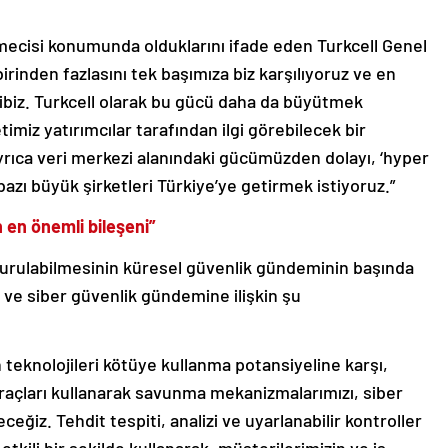
tmecisi konumunda olduklarını ifade eden Turkcell Genel
rinden fazlasını tek başımıza biz karşılıyoruz ve en
ahibiz. Turkcell olarak bu gücü daha da büyütmek
imiz yatırımcılar tarafından ilgi görebilecek bir
yrıca veri merkezi alanındaki gücümüzden dolayı, ‘hyper
 bazı büyük şirketleri Türkiye’ye getirmek istiyoruz.”
n en önemli bileşeni”
şturulabilmesinin küresel güvenlik gündeminin başında
ği ve siber güvenlik gündemine ilişkin şu
n teknolojileri kötüye kullanma potansiyeline karşı,
raçları kullanarak savunma mekanizmalarımızı, siber
eğiz. Tehdit tespiti, analizi ve uyarlanabilir kontroller