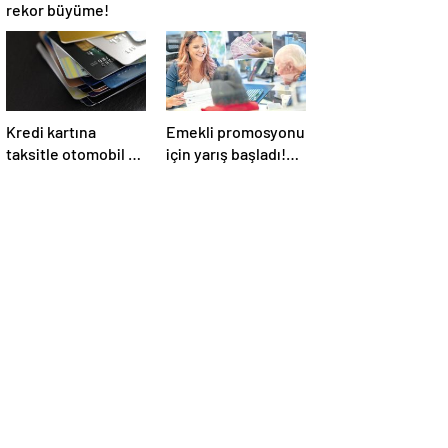
rekor büyüme!
Kredi kartına
Emekli promosyonu
taksitle otomobil ve
için yarış başladı!
ev! Faiz artınca
Kamunun ardından
vatandaş
özel bankalar
alternatiflere
devrede
yöneldi