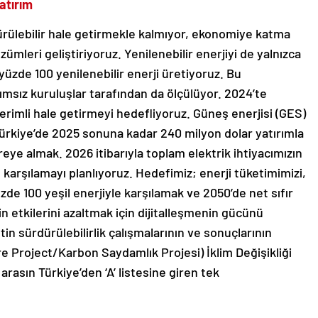
yatırım
dürülebilir hale getirmekle kalmıyor, ekonomiye katma
mleri geliştiriyoruz. Yenilenebilir enerjiyi de yalnızca
 yüzde 100 yenilenebilir enerji üretiyoruz. Bu
ımsız kuruluşlar tarafından da ölçülüyor. 2024’te
rimli hale getirmeyi hedefliyoruz. Güneş enerjisi (GES)
ürkiye’de 2025 sonuna kadar 240 milyon dolar yatırımla
ye almak. 2026 itibarıyla toplam elektrik ihtiyacımızın
n karşılamayı planlıyoruz. Hedefimiz; enerji tüketimimizi,
de 100 yeşil enerjiyle karşılamak ve 2050’de net sıfır
nin etkilerini azaltmak için dijitalleşmenin gücünü
etin sürdürülebilirlik çalışmalarının ve sonuçlarının
e Project/Karbon Saydamlık Projesi) İklim Değişikliği
arasın Türkiye’den ‘A’ listesine giren tek