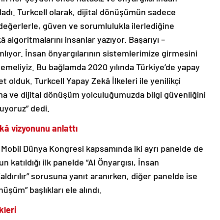
ladı. Turkcell olarak, dijital dönüşümün sadece
 değerlerle, güven ve sorumlulukla ilerlediğine
â algoritmalarını insanlar yazıyor. Başarıyı –
nımlıyor. İnsan önyargılarının sistemlerimize girmesini
emeliyiz. Bu bağlamda 2020 yılında Türkiye’de yapay
et olduk. Turkcell Yapay Zekâ İlkeleri ile yenilikçi
nma ve dijital dönüşüm yolculuğumuzda bilgi güvenliğini
uyoruz” dedi.
kâ vizyonunu anlattı
, Mobil Dünya Kongresi kapsamında iki ayrı panelde de
n katıldığı ilk panelde “AI Önyargısı, İnsan
dırılır” sorusuna yanıt aranırken, diğer panelde ise
nüşüm” başlıkları ele alındı.
kleri