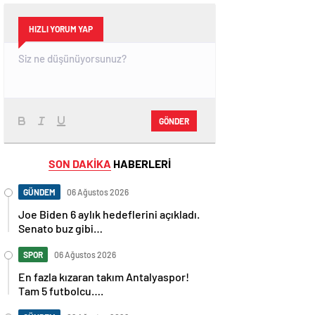
HIZLI YORUM YAP
GÖNDER
SON DAKİKA
HABERLERİ
GÜNDEM
06 Ağustos 2026
Joe Biden 6 aylık hedeflerini açıkladı.
Senato buz gibi…
SPOR
06 Ağustos 2026
En fazla kızaran takım Antalyaspor!
Tam 5 futbolcu….