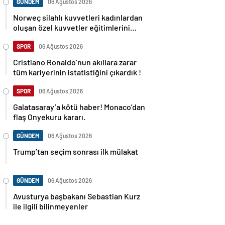
GÜNDEM
06 Ağustos 2026
Norweç silahlı kuvvetleri kadınlardan
oluşan özel kuvvetler eğitimlerini
başlattı.
SPOR
06 Ağustos 2026
Cristiano Ronaldo’nun akıllara zarar
tüm kariyerinin istatistiğini çıkardık !
SPOR
06 Ağustos 2026
Galatasaray’a kötü haber! Monaco’dan
flaş Onyekuru kararı.
GÜNDEM
06 Ağustos 2026
Trump’tan seçim sonrası ilk mülakat
GÜNDEM
06 Ağustos 2026
Avusturya başbakanı Sebastian Kurz
ile ilgili bilinmeyenler