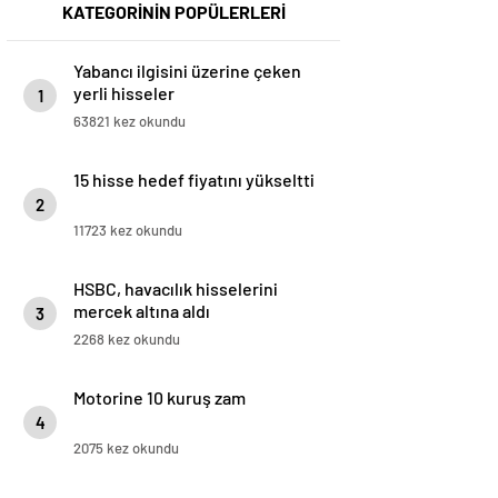
KATEGORİNİN POPÜLERLERİ
Yabancı ilgisini üzerine çeken
yerli hisseler
1
63821 kez okundu
15 hisse hedef fiyatını yükseltti
2
11723 kez okundu
HSBC, havacılık hisselerini
mercek altına aldı
3
2268 kez okundu
Motorine 10 kuruş zam
4
2075 kez okundu