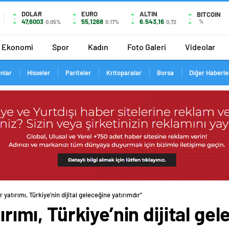
DOLAR
EURO
ALTIN
BITCOIN
47,6003
55,1268
6.543,16
%
0.05%
0.17%
0,72
Ekonomi
Spor
Kadın
Foto Galeri
Videolar
ınlar
Hisseler
Pariteler
Kritoparalar
Borsa
Diğer Haberle
r yatırımı, Türkiye’nin dijital geleceğine yatırımdır”
ırımı, Türkiye’nin dijital ge