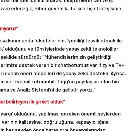
etkili bir şekilde kullanarak, müşterilerimizin ve iş
vam edeceğiz. Siber güvenlik, Turkcell iş stratejisinin
anıyoruz”
kâ konusunda felsefelerinin, ‘yeniliği teşvik etmek ile
 olduğunu ve tüm işlerinde yapay zekâ teknolojileri
u şekilde sürdürdü:
“
Mühendislerimizin geliştirdiği
rimize destek veren bir chatbotumuz var. fizy ve TV+
eri sunan öneri modelleri de yapay zekâ destekli. Ayrıca,
in yerli ve milli otomobili Togg’un paydaşlarından biri
nıma ve Analiz Sistemi’ni de geliştiriyoruz.”
i belirleyen ilk şirket olduk”
yargı’ olduğunu, yapılması gereken önemli şeylerden
n verinin kalitesine, doğruluğuna, kapsayıcılığına
in her şeyden önce hatasız ve önyargılarından