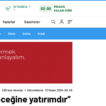
İMSAK'A
İSTANBUL
02:00
KALAN SÜRE
°
Yazarlar
Gazeteler
r
Döviz
Emtia
Kredi
236 kez okundu
|
Güncelleme: 13 Nisan 2024 00:45
leceğine yatırımdır”