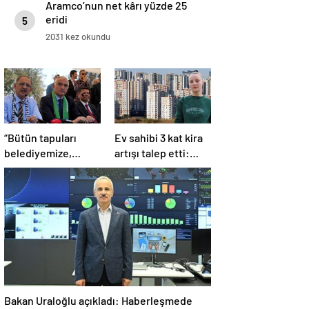
Aramco’nun net kârı yüzde 25
eridi
5
2031 kez okundu
“Bütün tapuları
Ev sahibi 3 kat kira
belediyemize,
artışı talep etti:
belediyemizden de
Kiracıya
sizlere aktaracağız”
‘taahhütname’ şoku
Bakan Uraloğlu açıkladı: Haberleşmede