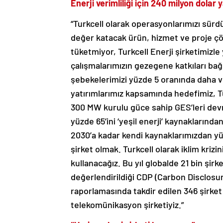
Enerji verimliliği için 240 milyon dolar 
“Turkcell olarak operasyonlarımızı sür
değer katacak ürün, hizmet ve proje çözü
tüketmiyor, Turkcell Enerji şirketimizle
çalışmalarımızın gezegene katkıları bağ
şebekelerimizi yüzde 5 oranında daha ve
yatırımlarımız kapsamında hedefimiz, T
300 MW kurulu güce sahip GES’leri devre
yüzde 65’ini ‘yeşil enerji’ kaynaklarında
2030’a kadar kendi kaynaklarımızdan yüz
şirket olmak. Turkcell olarak iklim krizi
kullanacağız. Bu yıl globalde 21 bin şirk
değerlendirildiği CDP (Carbon Disclosur
raporlamasında takdir edilen 346 şirket 
telekomünikasyon şirketiyiz.”