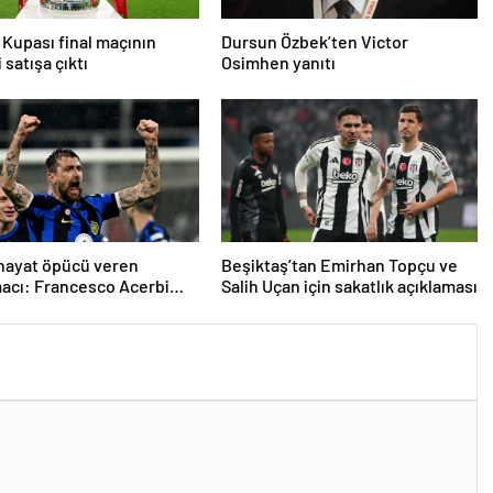
 Kupası final maçının
Dursun Özbek’ten Victor
i satışa çıktı
Osimhen yanıtı
 hayat öpücü veren
Beşiktaş’tan Emirhan Topçu ve
acı: Francesco Acerbi…
Salih Uçan için sakatlık açıklaması