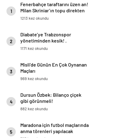
Fenerbahçe taraftarını üzen an!
Milan Skriniar’ın topu direkten
1
döndü
1213 kez okundu
Diabate’ye Trabzonspor
yönetiminden kesik! .
2
1171 kez okundu
Misli’de Günün En Çok Oynanan
Maçları
3
969 kez okundu
Dursun Özbek: Bilanço çiçek
gibi görünmeli!
4
882 kez okundu
Maradona için futbol maçlarında
anma törenleri yapılacak
5