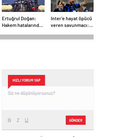
Ertuğrul Doğan:
Inter’e hayat öpücü
Hakem hatalarından
veren savunmacı:
20 puan kaybettik
Francesco Acerbi…
HIZLI YORUM YAP
GÖNDER