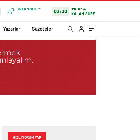
İMSAK'A
İSTANBUL
02:00
KALAN SÜRE
°
Yazarlar
Gazeteler
HIZLI YORUM YAP