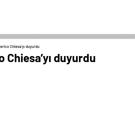
derico Chiesa’yı duyurdu
o Chiesa’yı duyurdu
0
News
hiesa, İngiltere Premier Lig ekiplerinden Liverpool’a
 milyon euro bonservis bedeli ödeyecek.