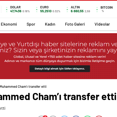
DOLAR
EURO
ALTIN
BITCOIN
47,7436
55,2510
6.660,55
%
0.18%
0.32%
2,59
Ekonomi
Spor
Kadın
Foto Galeri
Videolar
 Muhammed Cham’ı transfer etti
mmed Cham’ı transfer etti