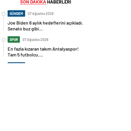
SON DAKİKA
HABERLERİ
GÜNDEM
07 Ağustos 2026
Joe Biden 6 aylık hedeflerini açıkladı.
Senato buz gibi…
SPOR
07 Ağustos 2026
En fazla kızaran takım Antalyaspor!
Tam 5 futbolcu….
GÜNDEM
07 Ağustos 2026
Norweç silahlı kuvvetleri kadınlardan
oluşan özel kuvvetler eğitimlerini
başlattı.
SPOR
07 Ağustos 2026
Cristiano Ronaldo’nun akıllara zarar
tüm kariyerinin istatistiğini çıkardık !
SPOR
07 Ağustos 2026
Galatasaray’a kötü haber! Monaco’dan