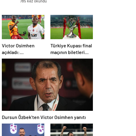
785 kez okundu
Victor Osimhen
Türkiye Kupası final
açıkladı:
maçının biletleri
Galatasaray’a evet
satışa çıktı
derdim
Dursun Özbek’ten Victor Osimhen yanıtı