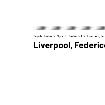
Teşkilat Haber
Spor
Basketbol
Liverpool, Fe
Liverpool, Federic
0
BEĞENDİM
ABONE OL
Juventus’un yıldız oyuncusu Federico C
transfer oldu.
Kırmızı-beyazlılar, bu transfer için 13