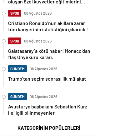
oluşan özel kuvvetler eğitimlerini
başlattı.
SPOR
08 Ağustos 2026
Cristiano Ronaldo’nun akıllara zarar
tüm kariyerinin istatistiğini çıkardık !
SPOR
08 Ağustos 2026
Galatasaray’a kötü haber! Monaco’dan
flaş Onyekuru kararı.
GÜNDEM
08 Ağustos 2026
Trump’tan seçim sonrası ilk mülakat
GÜNDEM
08 Ağustos 2026
Avusturya başbakanı Sebastian Kurz
ile ilgili bilinmeyenler
KATEGORİNİN POPÜLERLERİ