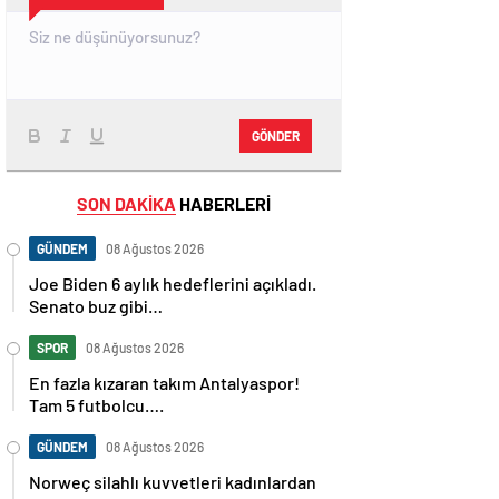
GÖNDER
SON DAKİKA
HABERLERİ
GÜNDEM
08 Ağustos 2026
Joe Biden 6 aylık hedeflerini açıkladı.
Senato buz gibi…
SPOR
08 Ağustos 2026
En fazla kızaran takım Antalyaspor!
Tam 5 futbolcu….
GÜNDEM
08 Ağustos 2026
Norweç silahlı kuvvetleri kadınlardan