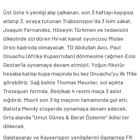
Üst üste 4 yenilgi alıp çalkanan, son 3 haftayı kayıpsız
atlatıp 3. sıraya tutunan Trabzonspor’da 3 isim sakat.
Joaquin Fernandez, Hüseyin Türkmen ve tedavisini
ülkesinde sürdüren Hırvat kanat oyuncusu Mislav
Orsic kadroda olmayacak. TD Abdullah Avcı, Paul
Onuachu (Afrika Kupası’ndan) dönmesine rağmen Enis
Destan’la oynamaya devam etmişti. Yoğun fikstür
hesaba katılıp kupa maçında bu kez Onuachu’yu ilk 11’de
görebiliriz. Sağ bekte Thomas Meunier, sol açıkta
Trezeguet formda. Belçikalı 4 resmi maça 3 asist
sığdırdı. Mısırlı son 3 lig maçının tamamında gol attı.
Batista Mendy stoperde oynamaya devam edecek.
Orta alanda “Umut Güneş & Berat Özdemir” ikilisi ter
dökecek.
Galatasaray ve Kayserispor yenilgilerini Gaziantep FK