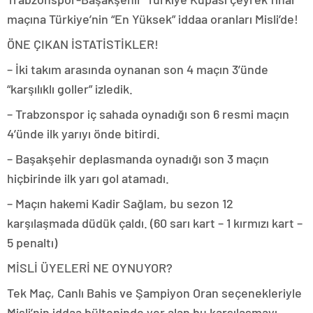
maçına Türkiye’nin “En Yüksek” iddaa oranları Misli’de!
ÖNE ÇIKAN İSTATİSTİKLER!
– İki takım arasında oynanan son 4 maçın 3’ünde
“karşılıklı goller” izledik.
– Trabzonspor iç sahada oynadığı son 6 resmi maçın
4’ünde ilk yarıyı önde bitirdi.
– Başakşehir deplasmanda oynadığı son 3 maçın
hiçbirinde ilk yarı gol atamadı.
– Maçın hakemi Kadir Sağlam, bu sezon 12
karşılaşmada düdük çaldı. (60 sarı kart – 1 kırmızı kart –
5 penaltı)
MİSLİ ÜYELERİ NE OYNUYOR?
Tek Maç, Canlı Bahis ve Şampiyon Oran seçenekleriyle
Misli’nin iddaa bülteninde yer alan bu karşılaşmayı