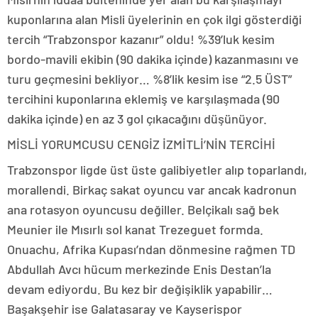
kuponlarına alan Misli üyelerinin en çok ilgi gösterdiği
tercih “Trabzonspor kazanır” oldu! %39’luk kesim
bordo-mavili ekibin (90 dakika içinde) kazanmasını ve
turu geçmesini bekliyor… %8’lik kesim ise “2.5 ÜST”
tercihini kuponlarına eklemiş ve karşılaşmada (90
dakika içinde) en az 3 gol çıkacağını düşünüyor.
MİSLİ YORUMCUSU CENGİZ İZMİTLİ’NİN TERCİHİ
Trabzonspor ligde üst üste galibiyetler alıp toparlandı,
morallendi. Birkaç sakat oyuncu var ancak kadronun
ana rotasyon oyuncusu değiller. Belçikalı sağ bek
Meunier ile Mısırlı sol kanat Trezeguet formda.
Onuachu, Afrika Kupası’ndan dönmesine rağmen TD
Abdullah Avcı hücum merkezinde Enis Destan’la
devam ediyordu. Bu kez bir değişiklik yapabilir…
Başakşehir ise Galatasaray ve Kayserispor