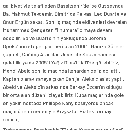
galibiyetiyle telafi eden Başakşehir’de ise Ousseynou
Ba, Mahmut Tekdemir, Dimitrios Pelkas, Leo Duarte ve
Onur Ergün sakat. Son lig maçında eldivenleri devralan
Muhammed Şengezer, “1 numara” olmaya devam
edebilir. Ba ve Duarte’nin yokluğunda Jerome
Opoku’nun stoper partneri olan 2006’lı Hamza Güreler
şüpheli. Çağdaş Atan’dan Josef de Souza hamlesi
gelebilir ya da 2005’li Yağız Dilek’i ilk 11’de görebiliriz.
Mehdi Abeid son lig maçında kenardan gelip gol attı.
Kaptan olarak sahaya çıkan Danijel Aleksic asist yaptı.
Abeid ve Aleksic’in arkasında Berkay Özcan’ın olduğu
bir orta alan düzeni izleyebiliriz. Kupa maçlarında gole
en yakın noktada Philippe Keny başlıyordu ancak
maçın önemi nedeniyle Krzysztof Piatek formayı
alabilir.
Trabzonspor-Başakşehir ‘Türkiye Kupası çeyrek final’