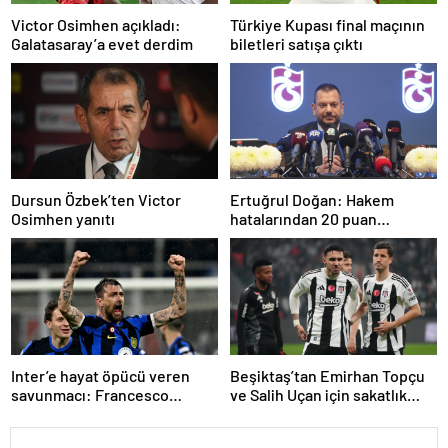
Türkiye Kupası final maçının
Victor Osimhen açıkladı:
biletleri satışa çıktı
Galatasaray’a evet derdim
Dursun Özbek’ten Victor
Ertuğrul Doğan: Hakem
Osimhen yanıtı
hatalarından 20 puan
kaybettik
Inter’e hayat öpücü veren
Beşiktaş’tan Emirhan Topçu
savunmacı: Francesco
ve Salih Uçan için sakatlık
Acerbi…
açıklaması