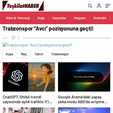
Bilim & Teknoloji
Doğa
Hayvanlar
Magazin
Otomobil
Trabzonspor “Avcı” pozisyonuna geçti!
1
Kupa
Maç
Takım
Trabzonspor
ChatGPT, Ghibli trendi
Google Arama’daki yapay
sayesinde aylık trafikte X’i
zeka modu ABD’de erişime
geçti
açıldı