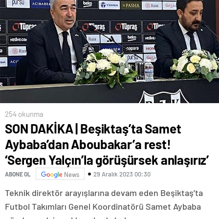
254 okunma
SON DAKİKA | Beşiktaş’ta Samet
Aybaba’dan Aboubakar’a rest!
‘Sergen Yalçın’la görüşürsek anlaşırız’
29 Aralık 2023 00:30
ABONE OL
News
Teknik direktör arayışlarına devam eden Beşiktaş’ta
Futbol Takımları Genel Koordinatörü Samet Aybaba