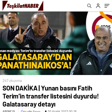
detayı
görüşürsek anlaşırız’
247 okunma
SON DAKİKA | Yunan basını Fatih
Terim’in transfer listesini duyurdu!
Galatasaray detayı
30 Aralık 2023 00:18
ABONE OL
News