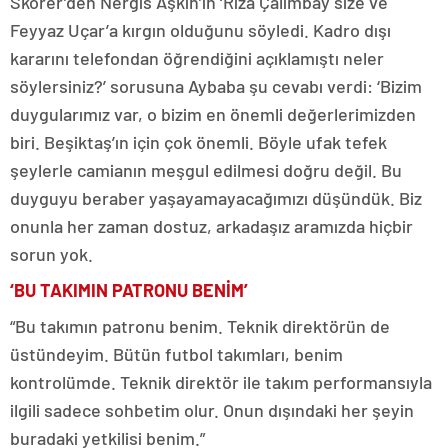
Skorer’den Nergis Aşkın’ın ‘Rıza Çalımbay size ve
Feyyaz Uçar’a kırgın olduğunu söyledi. Kadro dışı
kararını telefondan öğrendiğini açıklamıştı neler
söylersiniz?’ sorusuna Aybaba şu cevabı verdi: ‘Bizim
duygularımız var, o bizim en önemli değerlerimizden
biri. Beşiktaş’ın için çok önemli. Böyle ufak tefek
şeylerle camianın meşgul edilmesi doğru değil. Bu
duyguyu beraber yaşayamayacağımızı düşündük. Biz
onunla her zaman dostuz, arkadaşız aramızda hiçbir
sorun yok.
‘BU TAKIMIN PATRONU BENİM’
“Bu takımın patronu benim. Teknik direktörün de
üstündeyim. Bütün futbol takımları, benim
kontrolümde. Teknik direktör ile takım performansıyla
ilgili sadece sohbetim olur. Onun dışındaki her şeyin
buradaki yetkilisi benim.”