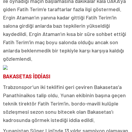
ile oynadığı maçın başlamasına dakikalar kala OAKA’ya
giden Fatih Terim’e taraftarlar fazla ilgi göstermedi.
Ergin Ataman’ın yanına kadar gittiği Fatih Terim’in
salona girdiği anlarda bazı tepkilerin yükseldiği
kaydedildi. Ergin Ataman’ın kısa bir süre sohbet ettiği
Fatih Terim’in maç boyu salonda olduğu ancak son
anlarda beklenmedik bir tepkiyle karşı karşıya kaldığı
gözlemlendi.
BAKASETAS İDDİASI
Trabzonspor’un iki teklifini geri çeviren Bakasetas’a
Panathinaikos talip oldu. Yunan ekibinin başına geçen
teknik tirektör Fatih Terim’in, bordo-mavili kulüple
sözleşmesi sezon sonu bitecek olan Bakasetas’ı
kadrosunda görmek istediği iddia edildi.
Yunanistan Süper Ligi’nde 13 yıldır şampiyon olamayan