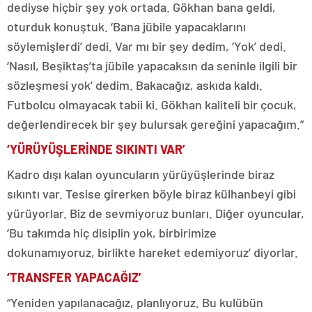
dediyse hiçbir şey yok ortada. Gökhan bana geldi,
oturduk konuştuk. ‘Bana jübile yapacaklarını
söylemişlerdi’ dedi. Var mı bir şey dedim, ‘Yok’ dedi.
‘Nasıl, Beşiktaş’ta jübile yapacaksın da seninle ilgili bir
sözleşmesi yok’ dedim. Bakacağız, askıda kaldı.
Futbolcu olmayacak tabii ki. Gökhan kaliteli bir çocuk,
değerlendirecek bir şey bulursak gereğini yapacağım.”
‘YÜRÜYÜŞLERİNDE SIKINTI VAR’
Kadro dışı kalan oyuncuların yürüyüşlerinde biraz
sıkıntı var. Tesise girerken böyle biraz külhanbeyi gibi
yürüyorlar. Biz de sevmiyoruz bunları. Diğer oyuncular,
‘Bu takımda hiç disiplin yok, birbirimize
dokunamıyoruz, birlikte hareket edemiyoruz’ diyorlar.
‘TRANSFER YAPACAĞIZ’
“Yeniden yapılanacağız, planlıyoruz. Bu kulübün