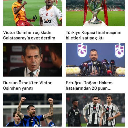
Türkiye Kupası final maçının
Victor Osimhen açıkladı:
biletleri satışa çıktı
Galatasaray’a evet derdim
Dursun Özbek’ten Victor
Ertuğrul Doğan: Hakem
Osimhen yanıtı
hatalarından 20 puan
kaybettik