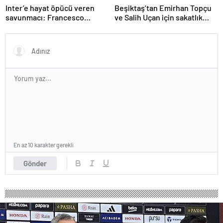
Inter’e hayat öpücü veren
Beşiktaş’tan Emirhan Topçu
savunmacı: Francesco
ve Salih Uçan için sakatlık
Acerbi…
açıklaması
En az 10 karakter gerekli
Gönder