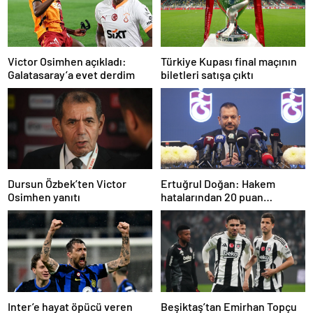
Türkiye Kupası final maçının
Victor Osimhen açıkladı:
biletleri satışa çıktı
Galatasaray’a evet derdim
Dursun Özbek’ten Victor
Ertuğrul Doğan: Hakem
Osimhen yanıtı
hatalarından 20 puan
kaybettik
Inter’e hayat öpücü veren
Beşiktaş’tan Emirhan Topçu