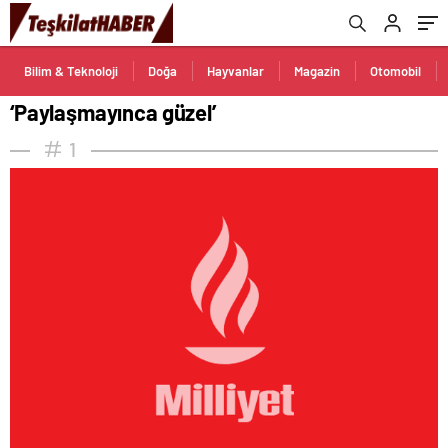
Bilim & Teknoloji
Doğa
Hayvanlar
Magazin
Otomobil
‘Paylaşmayınca güzel’
1