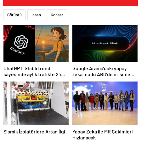
Görüntü
İnsan
Konser
ChatGPT, Ghibli trendi
Google Arama’daki yapay
sayesinde aylık trafikte X’i
zeka modu ABD’de erişime
geçti
açıldı
Sismik İzolatörlere Artan İlgi
Yapay Zeka ile MR Çekimleri
Hızlanacak