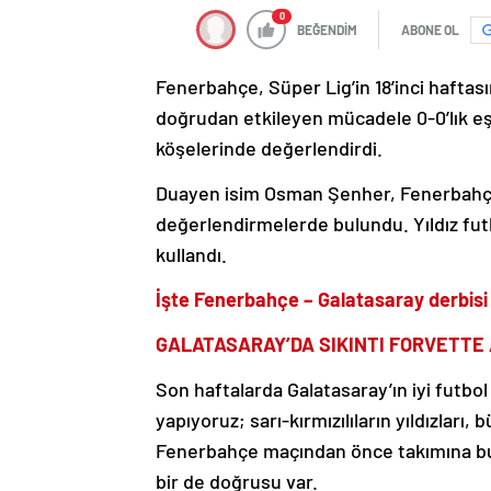
0
BEĞENDİM
ABONE OL
Fenerbahçe, Süper Lig’in 18’inci haftasın
doğrudan etkileyen mücadele 0-0’lık eşit
köşelerinde değerlendirdi.
Duayen isim Osman Şenher, Fenerbahçe 
değerlendirmelerde bulundu. Yıldız fut
kullandı.
İşte Fenerbahçe – Galatasaray derbisi
GALATASARAY’DA SIKINTI FORVETTE
Son haftalarda Galatasaray’ın iyi futb
yapıyoruz; sarı-kırmızılıların yıldızları
Fenerbahçe maçından önce takımına bu 
bir de doğrusu var.