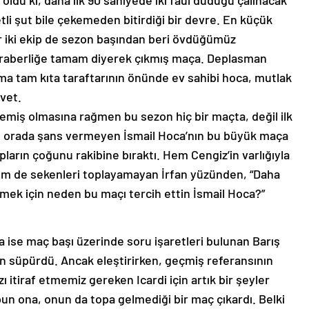
 oldu ki, daha ilk 90 saniyede iki faul düdüğü çalınacak
etli şut bile çekemeden bitirdiği bir devre. En küçük
r iki ekip de sezon başından beri övdüğümüz
beraberliğe tamam diyerek çıkmış maça. Deplasman
 ama tam kıta taraftarının önünde ev sahibi hoca, mutlak
evet.
demiş olmasına rağmen bu sezon hiç bir maçta, değil ilk
sine orada şans vermeyen İsmail Hoca’nın bu büyük maça
opların çoğunu rakibine bıraktı. Hem Cengiz’in varlığıyla
em de sekenleri toplayamayan İrfan yüzünden, “Daha
k için neden bu maçı tercih ettin İsmail Hoca?”
 ise maç başı üzerinde soru işaretleri bulunan Barış
n süpürdü. Ancak eleştirirken, geçmiş referansının
ı itiraf etmemiz gereken Icardi için artık bir şeyler
un ona, onun da topa gelmediği bir maç çıkardı. Belki