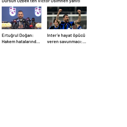
Dursun Özbek’ten Victor Osimhen yanıtı
Ertuğrul Doğan:
Inter’e hayat öpücü
Hakem hatalarından
veren savunmacı:
20 puan kaybettik
Francesco Acerbi…