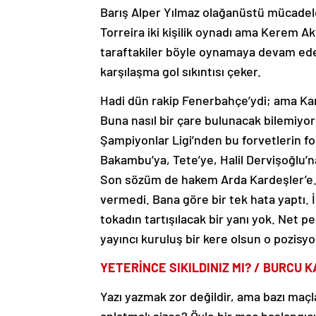
Barış Alper Yılmaz olağanüstü mücadel
Torreira iki kişilik oynadı ama Kerem A
taraftakiler böyle oynamaya devam ede
karşılaşma gol sıkıntısı çeker.
Hadi dün rakip Fenerbahçe’ydi; ama Ka
Buna nasıl bir çare bulunacak bilemiyor
Şampiyonlar Ligi’nden bu forvetlerin 
Bakambu’ya, Tete’ye, Halil Dervişoğlu’
Son sözüm de hakem Arda Kardeşler’e… 
vermedi. Bana göre bir tek hata yaptı. İl
tokadın tartışılacak bir yanı yok. Net pe
yayıncı kuruluş bir kere olsun o pozis
YETERİNCE SIKILDINIZ MI? / BURCU 
Yazı yazmak zor değildir, ama bazı maç