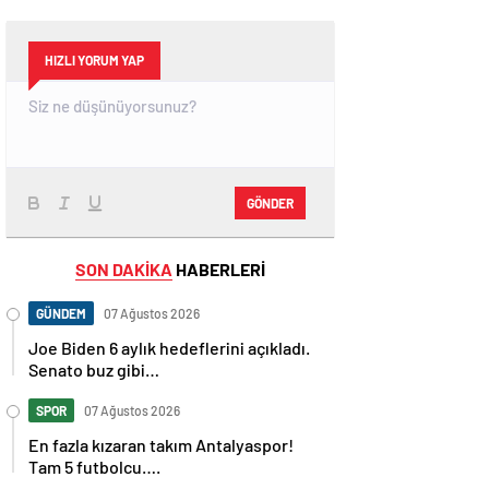
HIZLI YORUM YAP
GÖNDER
SON DAKİKA
HABERLERİ
GÜNDEM
07 Ağustos 2026
Joe Biden 6 aylık hedeflerini açıkladı.
Senato buz gibi…
SPOR
07 Ağustos 2026
En fazla kızaran takım Antalyaspor!
Tam 5 futbolcu….