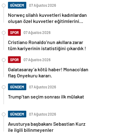
GÜNDEM
07 Ağustos 2026
Norweç silahlı kuvvetleri kadınlardan
oluşan özel kuvvetler eğitimlerini
başlattı.
SPOR
07 Ağustos 2026
Cristiano Ronaldo’nun akıllara zarar
tüm kariyerinin istatistiğini çıkardık !
SPOR
07 Ağustos 2026
Galatasaray’a kötü haber! Monaco’dan
flaş Onyekuru kararı.
GÜNDEM
07 Ağustos 2026
Trump’tan seçim sonrası ilk mülakat
GÜNDEM
07 Ağustos 2026
Avusturya başbakanı Sebastian Kurz
ile ilgili bilinmeyenler