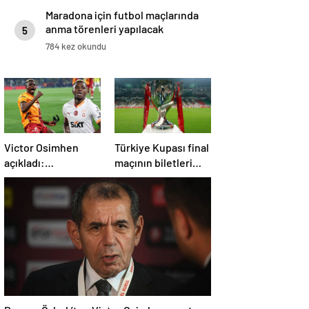
Maradona için futbol maçlarında
anma törenleri yapılacak
5
784 kez okundu
Victor Osimhen
Türkiye Kupası final
açıkladı:
maçının biletleri
Galatasaray’a evet
satışa çıktı
derdim