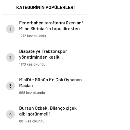
KATEGORİNİN POPÜLERLERİ
Fenerbahçe taraftarını üzen an!
Milan Skriniar’ın topu direkten
1
döndü
1212 kez okundu
Diabate’ye Trabzonspor
yönetiminden kesik! .
2
1170 kez okundu
Misli’de Günün En Çok Oynanan
Maçları
3
968 kez okundu
Dursun Özbek: Bilanço çiçek
gibi görünmeli!
4
881 kez okundu