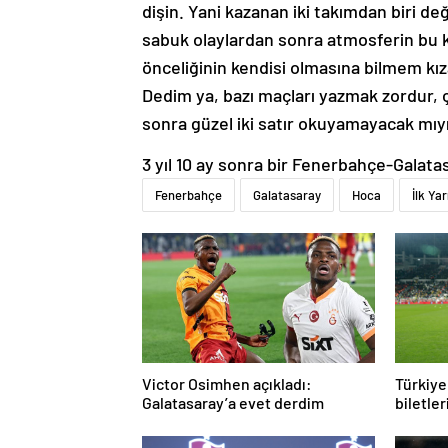
dişin. Yani kazanan iki takımdan biri de
sabuk olaylardan sonra atmosferin bu 
önceliğinin kendisi olmasına bilmem kız
Dedim ya, bazı maçları yazmak zordur, ç
sonra güzel iki satır okuyamayacak mıyı
3 yıl 10 ay sonra bir Fenerbahçe-Galata
Fenerbahçe
Galatasaray
Hoca
İlk Yar
Victor Osimhen açıkladı:
Türkiye
Galatasaray’a evet derdim
biletler