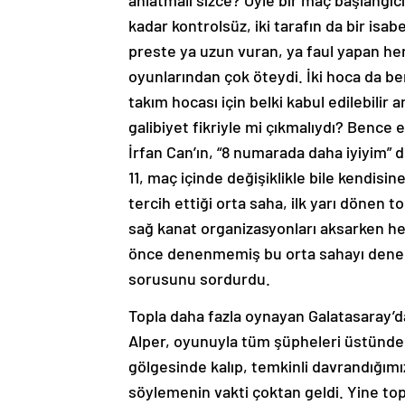
anlatmalı sizce? Öyle bir maç başlangıcı
kadar kontrolsüz, iki tarafın da bir isab
preste ya uzun vuran, ya faul yapan he
oyunlarından çok öteydi. İki hoca da 
takım hocası için belki kabul edilebilir
galibiyet fikriyle mi çıkmalıydı? Bence 
İrfan Can’ın, “8 numarada daha iyiyim” 
11, maç içinde değişiklikle bile kendi
tercih ettiği orta saha, ilk yarı dönen t
sağ kanat organizasyonları aksarken h
önce denenmemiş bu orta sahayı deneme
sorusunu sordurdu.
Topla daha fazla oynayan Galatasaray’da
Alper, oyunuyla tüm şüpheleri üstünde
gölgesinde kalıp, temkinli davrandığımız
söylemenin vakti çoktan geldi. Yine top