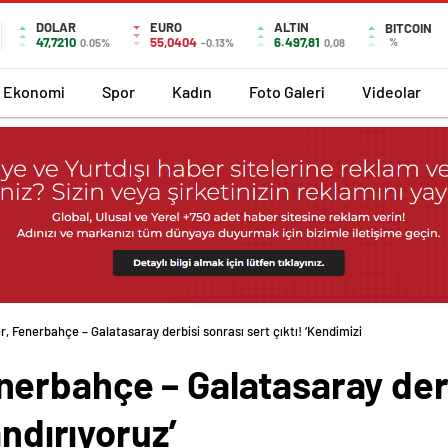
DOLAR
EURO
ALTIN
BITCOIN
47,7210
55,0404
6.497,81
%
0.05%
-0.13%
0,08
Ekonomi
Spor
Kadın
Foto Galeri
Videolar
 Fenerbahçe – Galatasaray derbisi sonrası sert çıktı! ‘Kendimizi
erbahçe – Galatasaray derb
andırıyoruz’