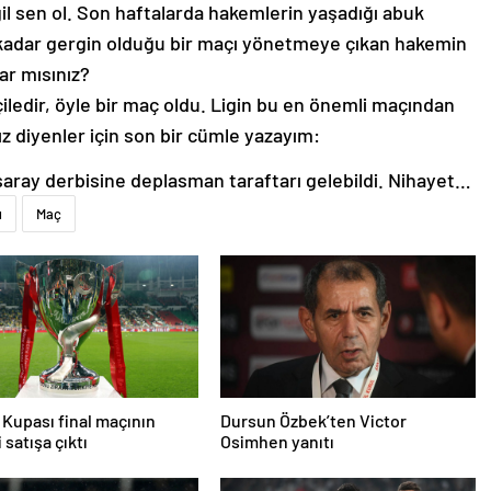
ğil sen ol. Son haftalarda hakemlerin yaşadığı abuk
kadar gergin olduğu bir maçı yönetmeye çıkan hakemin
ar mısınız?
iledir, öyle bir maç oldu. Ligin bu en önemli maçından
z diyenler için son bir cümle yazayım:
saray derbisine deplasman taraftarı gelebildi. Nihayet…
ı
Maç
 Kupası final maçının
Dursun Özbek’ten Victor
i satışa çıktı
Osimhen yanıtı