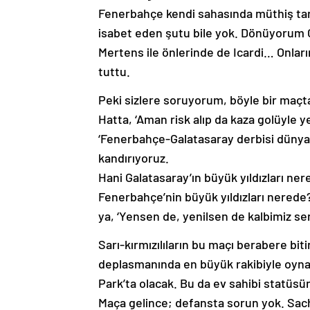
Fenerbahçe kendi sahasında müthiş tara
isabet eden şutu bile yok. Dönüyorum
Mertens ile önlerinde de Icardi… Onların
tuttu.
Peki sizlere soruyorum, böyle bir maçta
Hatta, ‘Aman risk alıp da kaza golüyle 
‘Fenerbahçe-Galatasaray derbisi dünya 
kandırıyoruz.
Hani Galatasaray’ın büyük yıldızları n
Fenerbahçe’nin büyük yıldızları nerede?
ya, ‘Yensen de, yenilsen de kalbimiz se
Sarı-kırmızılıların bu maçı berabere bi
deplasmanında en büyük rakibiyle oynad
Park’ta olacak. Bu da ev sahibi statüsün
Maça gelince; defansta sorun yok. Sac