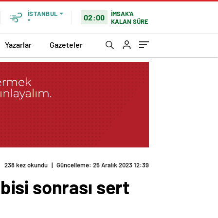
İMSAK'A
İSTANBUL
02:00
KALAN SÜRE
°
Yazarlar
Gazeteler
238 kez okundu
|
Güncelleme: 25 Aralık 2023 12:39
isi sonrası sert