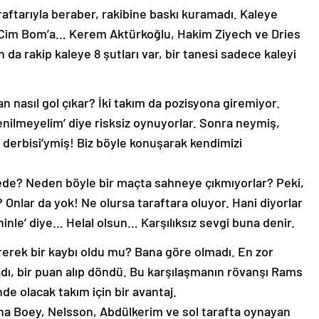
ftarıyla beraber, rakibine baskı kuramadı. Kaleye
 Cim Bom’a… Kerem Aktürkoğlu, Hakim Ziyech ve Dries
 da rakip kaleye 8 şutları var, bir tanesi sadece kaleyi
n nasıl gol çıkar? İki takım da pozisyona giremiyor.
yenilmeyelim’ diye risksiz oynuyorlar. Sonra neymiş,
derbisi’ymiş! Biz böyle konuşarak kendimizi
erede? Neden böyle bir maçta sahneye çıkmıyorlar? Peki,
 Onlar da yok! Ne olursa taraftara oluyor. Hani diyorlar
ninle’ diye… Helal olsun… Karşılıksız sevgi buna denir.
tirerek bir kaybı oldu mu? Bana göre olmadı. En zor
ı, bir puan alıp döndü. Bu karşılaşmanın rövanşı Rams
de olacak takım için bir avantaj.
ha Boey, Nelsson, Abdülkerim ve sol tarafta oynayan