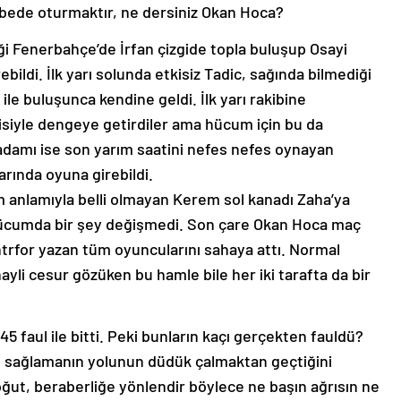
lübede oturmaktır, ne dersiniz Okan Hoca?
tiği Fenerbahçe’de İrfan çizgide topla buluşup Osayi
bildi. İlk yarı solunda etkisiz Tadic, sağında bilmediği
ile buluşunca kendine geldi. İlk yarı rakibine
lisiyle dengeye getirdiler ama hücum için bu da
adamı ise son yarım saatini nefes nefes oynayan
rında oyuna girebildi.
m anlamıyla belli olmayan Kerem sol kanadı Zaha’ya
a hücumda bir şey değişmedi. Son çare Okan Hoca maç
trfor yazan tüm oyuncularını sahaya attı. Normal
yli cesur gözüken bu hamle bile her iki tarafta da bir
45 faul ile bitti. Peki bunların kaçı gerçekten fauldü?
 sağlamanın yolunun düdük çalmaktan geçtiğini
ğut, beraberliğe yönlendir böylece ne başın ağrısın ne