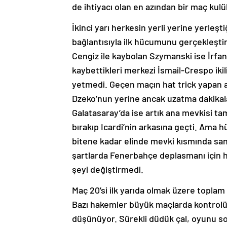
de ihtiyacı olan en azından bir maç ku
İkinci yarı herkesin yerli yerine yerleş
bağlantısıyla ilk hücumunu gerçekleştire
Cengiz ile kaybolan Szymanski ise İrfan 
kaybettikleri merkezi İsmail-Crespo iki
yetmedi. Geçen maçın hat trick yapan 
Dzeko’nun yerine ancak uzatma dakikala
Galatasaray’da ise artık ana mevkisi ta
bırakıp Icardi’nin arkasına geçti. Am
bitene kadar elinde mevki kısmında san
şartlarda Fenerbahçe deplasmanı için ha
şeyi değiştirmedi.
Maç 20’si ilk yarıda olmak üzere toplam 
Bazı hakemler büyük maçlarda kontrolü
düşünüyor. Sürekli düdük çal, oyunu so