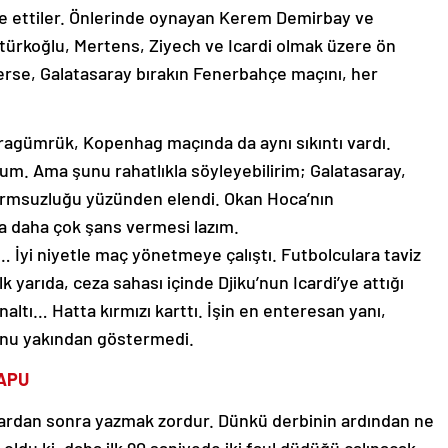
e ettiler. Önlerinde oynayan Kerem Demirbay ve
ktürkoğlu, Mertens, Ziyech ve Icardi olmak üzere ön
rse, Galatasaray bırakın Fenerbahçe maçını, her
ragümrük, Kopenhag maçında da aynı sıkıntı vardı.
um. Ama şunu rahatlıkla söyleyebilirim; Galatasaray,
formsuzluğu yüzünden elendi. Okan Hoca’nın
na daha çok şans vermesi lazım.
İyi niyetle maç yönetmeye çalıştı. Futbolculara taviz
k yarıda, ceza sahası içinde Djiku’nun Icardi’ye attığı
naltı… Hatta kırmızı karttı. İşin en enteresan yanı,
yonu yakından göstermedi.
KAPU
lardan sonra yazmak zordur. Dünkü derbinin ardından ne