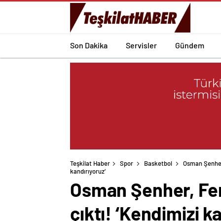
Son Dakika
Servisler
Gündem
Teşkilat Haber
Spor
Basketbol
Osman Şenher,
kandırıyoruz’
Osman Şenher, Fen
çıktı! ‘Kendimizi k