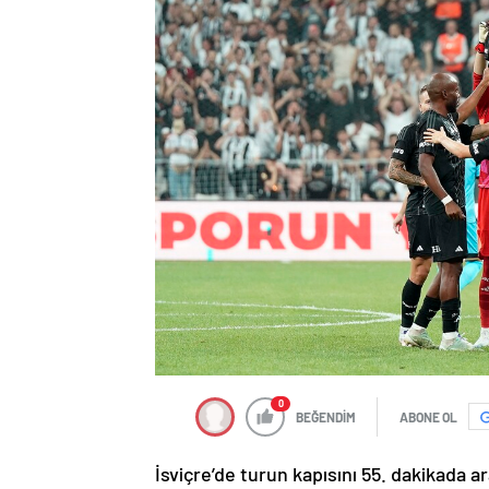
0
BEĞENDİM
ABONE OL
İsviçre’de turun kapısını 55. dakikada