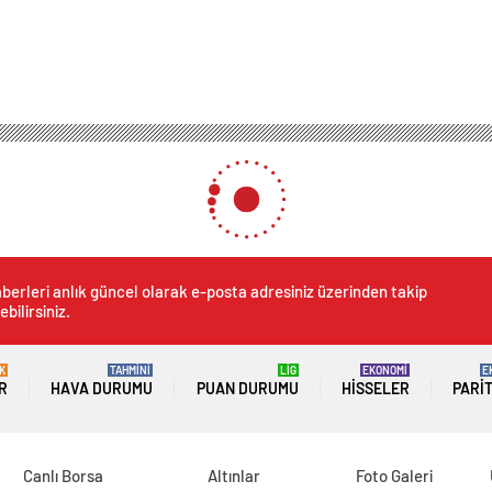
berleri anlık güncel olarak e-posta adresiniz üzerinden takip
ebilirsiniz.
K
TAHMİNİ
LİG
EKONOMİ
E
R
HAVA DURUMU
PUAN DURUMU
HISSELER
PARI
Canlı Borsa
Altınlar
Foto Galeri