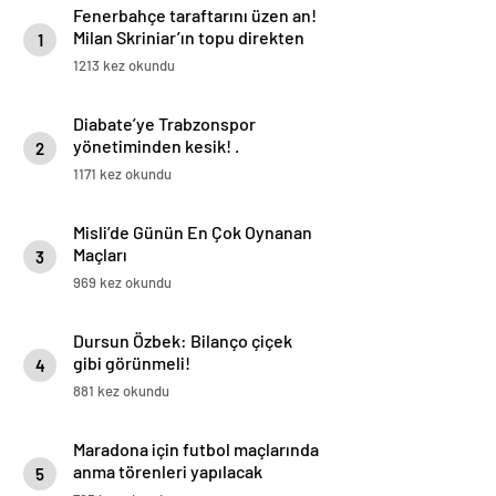
Fenerbahçe taraftarını üzen an!
Milan Skriniar’ın topu direkten
1
döndü
1213 kez okundu
Diabate’ye Trabzonspor
yönetiminden kesik! .
2
1171 kez okundu
Misli’de Günün En Çok Oynanan
Maçları
3
969 kez okundu
Dursun Özbek: Bilanço çiçek
gibi görünmeli!
4
881 kez okundu
Maradona için futbol maçlarında
anma törenleri yapılacak
5