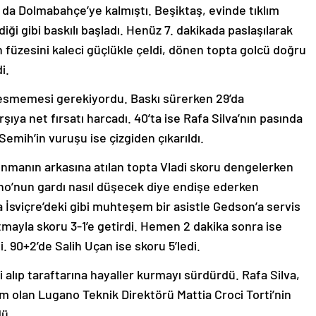
r da Dolmabahçe’ye kalmıştı. Beşiktaş, evinde tıklım
ği gibi baskılı başladı. Henüz 7. dakikada paslaşılarak
 füzesini kaleci güçlükle çeldi, dönen topta golcü doğru
i.
kesmemesi gerekiyordu. Baskı sürerken 29’da
ıya net fırsatı harcadı. 40’ta ise Rafa Silva’nın pasında
Semih’in vuruşu ise çizgiden çıkarıldı.
vunmanın arkasına atılan topta Vladi skoru dengelerken
ano’nun gardı nasıl düşecek diye endişe ederken
a İsviçre’deki gibi muhteşem bir asistle Gedson’a servis
rtmayla skoru 3-1’e getirdi. Hemen 2 dakika sonra ise
. 90+2’de Salih Uçan ise skoru 5’ledi.
ini alıp taraftarına hayaller kurmayı sürdürdü. Rafa Silva,
 olan Lugano Teknik Direktörü Mattia Croci Torti’nin
rdü…