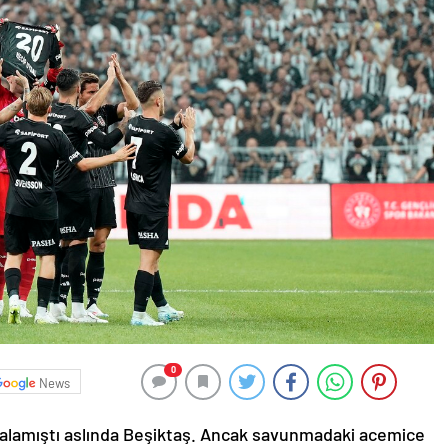
0
News
 aralamıştı aslında Beşiktaş. Ancak savunmadaki acemice