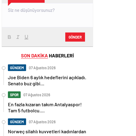
GÖNDER
SON DAKİKA
HABERLERİ
GÜNDEM
07 Ağustos 2026
Joe Biden 6 aylık hedeflerini açıkladı.
Senato buz gibi…
SPOR
07 Ağustos 2026
En fazla kızaran takım Antalyaspor!
Tam 5 futbolcu….
GÜNDEM
07 Ağustos 2026
Norweç silahlı kuvvetleri kadınlardan