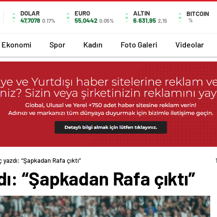
DOLAR
EURO
ALTIN
BITCOIN
47,7078
55,0442
6.631,95
%
0.17%
0.05%
2,15
Ekonomi
Spor
Kadın
Foto Galeri
Videolar
 yazdı: “Şapkadan Rafa çıktı”
ı: “Şapkadan Rafa çıktı”