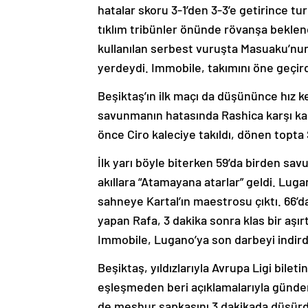
hatalar skoru 3-1’den 3-3’e getirince tu
tıklım tribünler önünde rövanşa beklendi
kullanılan serbest vuruşta Masuaku’nun
yerdeydi. Immobile, takımını öne geçird
Beşiktaş’ın ilk maçı da düşününce hız 
savunmanın hatasında Rashica karşı karş
önce Ciro kaleciye takıldı, dönen topta 
İlk yarı böyle biterken 59’da birden sa
akıllara “Atamayana atarlar” geldi. Lug
sahneye Kartal’ın maestrosu çıktı. 66’d
yapan Rafa, 3 dakika sonra klas bir aşı
Immobile, Lugano’ya son darbeyi indirdi
Beşiktaş, yıldızlarıyla Avrupa Ligi bilet
eşleşmeden beri açıklamalarıyla gündem
de meşhur şapkasını 3 dakikada düşü