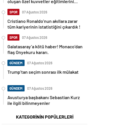
oluşan özel kuvvetler eğitimlerini
başlattı.
SPOR
07 Ağustos 2026
Cristiano Ronaldo’nun akıllara zarar
tüm kariyerinin istatistiğini çıkardık !
SPOR
07 Ağustos 2026
Galatasaray’a kötü haber! Monaco’dan
flaş Onyekuru kararı.
GÜNDEM
07 Ağustos 2026
Trump’tan seçim sonrası ilk mülakat
GÜNDEM
07 Ağustos 2026
Avusturya başbakanı Sebastian Kurz
ile ilgili bilinmeyenler
KATEGORİNİN POPÜLERLERİ