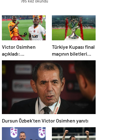
785 kez okundu
Victor Osimhen
Türkiye Kupası final
açıkladı:
maçının biletleri
Galatasaray’a evet
satışa çıktı
derdim
Dursun Özbek’ten Victor Osimhen yanıtı