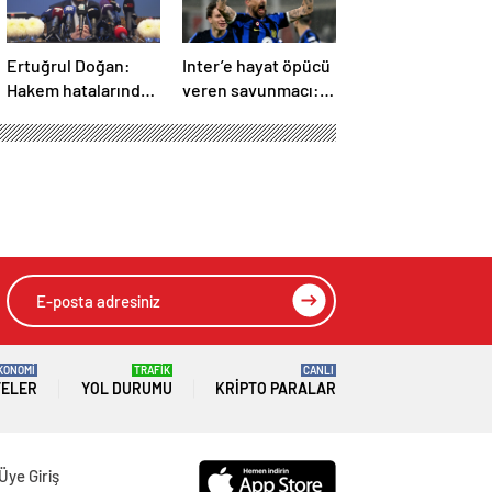
Ertuğrul Doğan:
Inter’e hayat öpücü
Hakem hatalarından
veren savunmacı:
20 puan kaybettik
Francesco Acerbi…
KONOMİ
TRAFİK
CANLI
TELER
YOL DURUMU
KRIPTO PARALAR
Üye Giriş