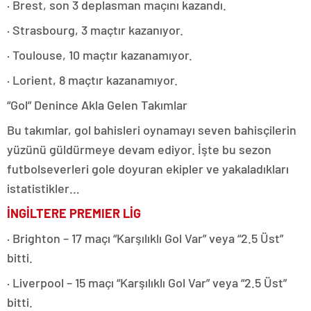
· Brest, son 3 deplasman maçını kazandı.
· Strasbourg, 3 maçtır kazanıyor.
· Toulouse, 10 maçtır kazanamıyor.
· Lorient, 8 maçtır kazanamıyor.
“Gol” Denince Akla Gelen Takımlar
Bu takımlar, gol bahisleri oynamayı seven bahisçilerin
yüzünü güldürmeye devam ediyor. İşte bu sezon
futbolseverleri gole doyuran ekipler ve yakaladıkları
istatistikler…
İNGİLTERE PREMIER LİG
· Brighton – 17 maçı “Karşılıklı Gol Var” veya “2.5 Üst”
bitti.
· Liverpool – 15 maçı “Karşılıklı Gol Var” veya “2.5 Üst”
bitti.