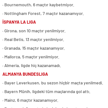
· Bournemouth, 6 maçtır kaybetmiyor.
· Nottingham Forest, 7 maçtır kazanamıyor.
İSPANYA LA LIGA
· Girona, son 10 maçtır yenilmiyor.
· Real Betis, 13 maçtır yenilmiyor.
· Granada, 15 maçtır kazanamıyor.
· Mallorca, 5 maçtır yenilmiyor.
· Almeria, ligde hiç kazanamadı.
ALMANYA BUNDESLIGA
· Bayer Leverkusen, bu sezon hiçbir maçta yenilmedi.
· Bayern Münih, ligdeki tüm maçlarında gol attı.
· Mainz, 6 maçtır kazanamıyor.