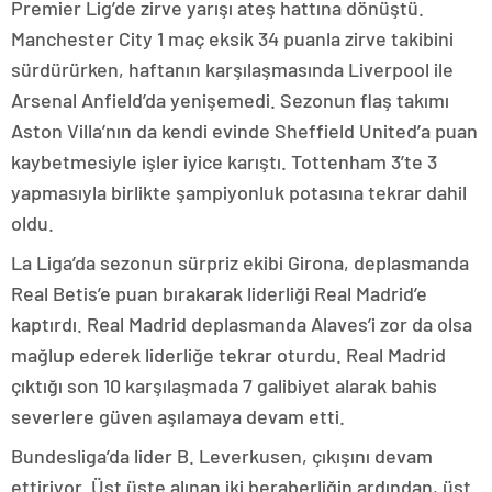
Premier Lig’de zirve yarışı ateş hattına dönüştü.
Manchester City 1 maç eksik 34 puanla zirve takibini
sürdürürken, haftanın karşılaşmasında Liverpool ile
Arsenal Anfield’da yenişemedi. Sezonun flaş takımı
Aston Villa’nın da kendi evinde Sheffield United’a puan
kaybetmesiyle işler iyice karıştı. Tottenham 3’te 3
yapmasıyla birlikte şampiyonluk potasına tekrar dahil
oldu.
La Liga’da sezonun sürpriz ekibi Girona, deplasmanda
Real Betis’e puan bırakarak liderliği Real Madrid’e
kaptırdı. Real Madrid deplasmanda Alaves’i zor da olsa
mağlup ederek liderliğe tekrar oturdu. Real Madrid
çıktığı son 10 karşılaşmada 7 galibiyet alarak bahis
severlere güven aşılamaya devam etti.
Bundesliga’da lider B. Leverkusen, çıkışını devam
ettiriyor. Üst üste alınan iki beraberliğin ardından, üst