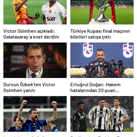
Türkiye Kupası final maçının
Victor Osimhen açıkladı:
biletleri satışa çıktı
Galatasaray’a evet derdim
Dursun Özbek’ten Victor
Ertuğrul Doğan: Hakem
Osimhen yanıtı
hatalarından 20 puan
kaybettik