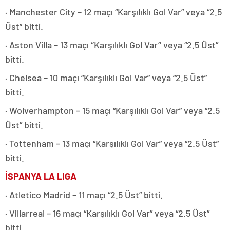
· Manchester City – 12 maçı “Karşılıklı Gol Var” veya “2.5
Üst” bitti.
· Aston Villa – 13 maçı ‘’Karşılıklı Gol Var’’ veya “2.5 Üst”
bitti.
· Chelsea – 10 maçı “Karşılıklı Gol Var” veya “2.5 Üst”
bitti.
· Wolverhampton – 15 maçı “Karşılıklı Gol Var” veya “2.5
Üst” bitti.
· Tottenham – 13 maçı “Karşılıklı Gol Var” veya “2.5 Üst”
bitti.
İSPANYA LA LIGA
· Atletico Madrid – 11 maçı “2.5 Üst” bitti.
· Villarreal – 16 maçı “Karşılıklı Gol Var” veya “2.5 Üst”
bitti.