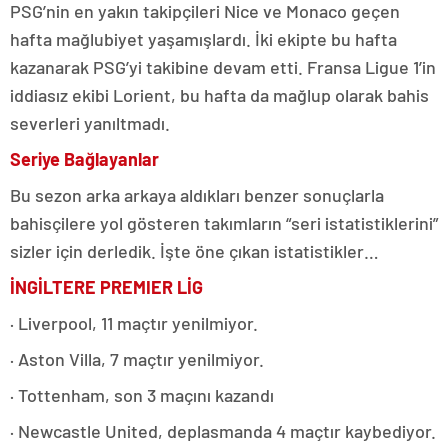
PSG’nin en yakın takipçileri Nice ve Monaco geçen
hafta mağlubiyet yaşamışlardı. İki ekipte bu hafta
kazanarak PSG’yi takibine devam etti. Fransa Ligue 1’in
iddiasız ekibi Lorient, bu hafta da mağlup olarak bahis
severleri yanıltmadı.
Seriye Bağlayanlar
Bu sezon arka arkaya aldıkları benzer sonuçlarla
bahisçilere yol gösteren takımların “seri istatistiklerini”
sizler için derledik. İşte öne çıkan istatistikler…
İNGİLTERE PREMIER LİG
· Liverpool, 11 maçtır yenilmiyor.
· Aston Villa, 7 maçtır yenilmiyor.
· Tottenham, son 3 maçını kazandı
· Newcastle United, deplasmanda 4 maçtır kaybediyor.