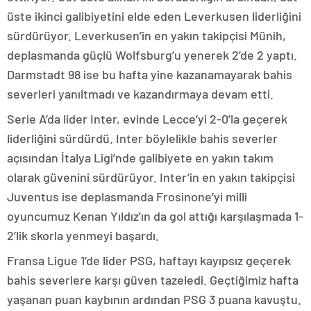
üste ikinci galibiyetini elde eden Leverkusen liderliğini
sürdürüyor. Leverkusen’in en yakın takipçisi Münih,
deplasmanda güçlü Wolfsburg’u yenerek 2’de 2 yaptı.
Darmstadt 98 ise bu hafta yine kazanamayarak bahis
severleri yanıltmadı ve kazandırmaya devam etti.
Serie A’da lider Inter, evinde Lecce’yi 2-0’la geçerek
liderliğini sürdürdü. Inter böylelikle bahis severler
açısından İtalya Ligi’nde galibiyete en yakın takım
olarak güvenini sürdürüyor. Inter’in en yakın takipçisi
Juventus ise deplasmanda Frosinone’yi milli
oyuncumuz Kenan Yıldız’ın da gol attığı karşılaşmada 1-
2’lik skorla yenmeyi başardı.
Fransa Ligue 1’de lider PSG, haftayı kayıpsız geçerek
bahis severlere karşı güven tazeledi. Geçtiğimiz hafta
yaşanan puan kaybının ardından PSG 3 puana kavuştu.