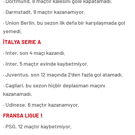
· Dortmund, 8 maçtır kalesini gole kapatamadı.
· Darmstadt, 9 maçtır kazanamıyor.
· Union Berlin, bu sezon ilk defa bir karşılaşmada gol
yemedi.
İTALYA SERIE A
· Inter, son 4 maçı kazandı.
· Inter, 5 maçtır evinde kaybetmiyor.
· Juventus, son 12 maçında 2’den fazla gol atamadı.
· Cagliari, bu sezon hiçbir deplasman maçını
kazanamadı.
· Udinese, 6 maçtır kazanamıyor.
FRANSA LIGUE 1
· PSG, 12 maçtır kaybetmiyor.