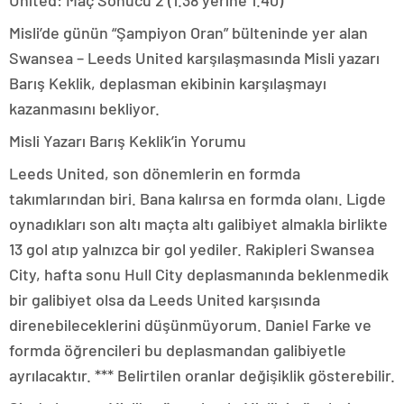
United: Maç Sonucu 2 (1.38 yerine 1.40)
Misli’de günün “Şampiyon Oran” bülteninde yer alan
Swansea – Leeds United karşılaşmasında Misli yazarı
Barış Keklik, deplasman ekibinin karşılaşmayı
kazanmasını bekliyor.
Misli Yazarı Barış Keklik’in Yorumu
Leeds United, son dönemlerin en formda
takımlarından biri. Bana kalırsa en formda olanı. Ligde
oynadıkları son altı maçta altı galibiyet almakla birlikte
13 gol atıp yalnızca bir gol yediler. Rakipleri Swansea
City, hafta sonu Hull City deplasmanında beklenmedik
bir galibiyet olsa da Leeds United karşısında
direnebileceklerini düşünmüyorum. Daniel Farke ve
formda öğrencileri bu deplasmandan galibiyetle
ayrılacaktır. *** Belirtilen oranlar değişiklik gösterebilir.