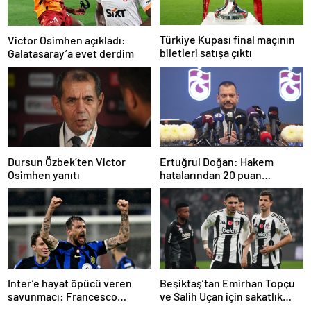
Türkiye Kupası final maçının
Victor Osimhen açıkladı:
biletleri satışa çıktı
Galatasaray’a evet derdim
Dursun Özbek’ten Victor
Ertuğrul Doğan: Hakem
Osimhen yanıtı
hatalarından 20 puan
kaybettik
Inter’e hayat öpücü veren
Beşiktaş’tan Emirhan Topçu
savunmacı: Francesco
ve Salih Uçan için sakatlık
Acerbi…
açıklaması