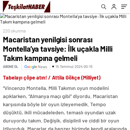
gelmeli
220 okunma
Macaristan yenilgisi sonrası
Montella’ya tavsiye: İlk uçakla Milli
Takım kampına gelmeli
15 Temmuz 2024 00:15
ABONE OL
News
Tabelayı çöpe atın! / Attila Gökçe (Milliyet)
“Vincenzo Montella, Milli Takımın oyun modelini
açıklarken, “Almanya maçı gibi” diyordu. Macaristan
karşısında böyle bir oyun izleyemedik. Tempo
düşüktü, ikili mücadeleden, temaslı oyundan uzak
duruyordu takım. Değişik, disiplinli ve ciddi bir oyun
izliyorduk. Macarlar da benzer biçimde kendi aralarında