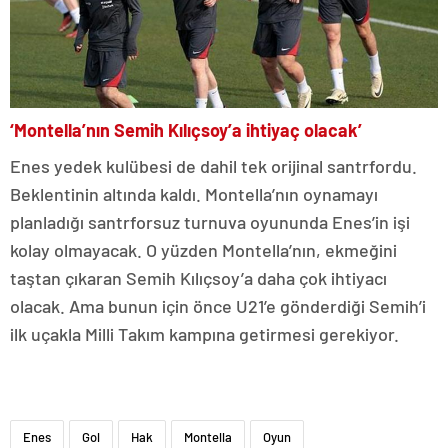
‘Montella’nın Semih Kılıçsoy’a ihtiyaç olacak’
Enes yedek kulübesi de dahil tek orijinal santrfordu.
Beklentinin altında kaldı. Montella’nın oynamayı
planladığı santrforsuz turnuva oyununda Enes’in işi
kolay olmayacak. O yüzden Montella’nın, ekmeğini
taştan çıkaran Semih Kılıçsoy’a daha çok ihtiyacı
olacak. Ama bunun için önce U21’e gönderdiği Semih’i
ilk uçakla Milli Takım kampına getirmesi gerekiyor.
Enes
Gol
Hak
Montella
Oyun