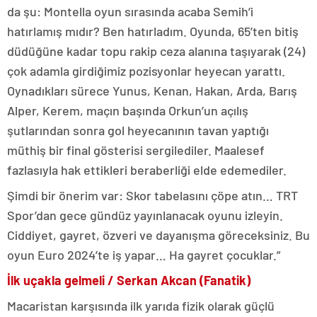
da şu: Montella oyun sırasında acaba Semih’i
hatırlamış mıdır? Ben hatırladım. Oyunda, 65’ten bitiş
düdüğüne kadar topu rakip ceza alanına taşıyarak (24)
çok adamla girdiğimiz pozisyonlar heyecan yarattı.
Oynadıkları sürece Yunus, Kenan, Hakan, Arda, Barış
Alper, Kerem, maçın başında Orkun’un açılış
şutlarından sonra gol heyecanının tavan yaptığı
müthiş bir final gösterisi sergilediler. Maalesef
fazlasıyla hak ettikleri beraberliği elde edemediler.
Şimdi bir önerim var: Skor tabelasını çöpe atın… TRT
Spor’dan gece gündüz yayınlanacak oyunu izleyin.
Ciddiyet, gayret, özveri ve dayanışma göreceksiniz. Bu
oyun Euro 2024’te iş yapar… Ha gayret çocuklar.”
İlk uçakla gelmeli / Serkan Akcan (Fanatik)
Macaristan karşısında ilk yarıda fizik olarak güçlü