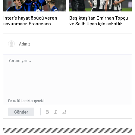
Inter’e hayat öpücü veren
Beşiktaş’tan Emirhan Topçu
savunmacı: Francesco
ve Salih Uçan için sakatlık
Acerbi…
açıklaması
En az 10 karakter gerekli
Gönder