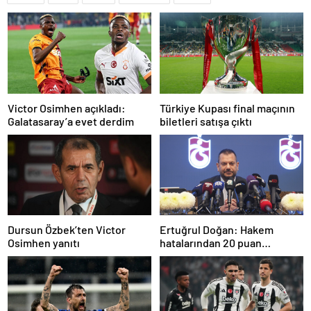
Türkiye Kupası final maçının
Victor Osimhen açıkladı:
biletleri satışa çıktı
Galatasaray’a evet derdim
Dursun Özbek’ten Victor
Ertuğrul Doğan: Hakem
Osimhen yanıtı
hatalarından 20 puan
kaybettik