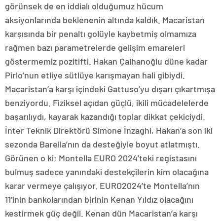
görünsek de en iddialı olduğumuz hücum
aksiyonlarında beklenenin altında kaldık. Macaristan
karşısında bir penaltı golüyle kaybetmiş olmamıza
rağmen bazı parametrelerde gelişim emareleri
göstermemiz pozitifti. Hakan Çalhanoğlu düne kadar
Pirlo’nun etliye sütlüye karışmayan hali gibiydi.
Macaristan’a karşı içindeki Gattuso’yu dışarı çıkartmışa
benziyordu. Fiziksel açıdan güçlü, ikili mücadelelerde
başarılıydı, kayarak kazandığı toplar dikkat çekiciydi.
İnter Teknik Direktörü Simone İnzaghi, Hakan’a son iki
sezonda Barella’nın da desteğiyle boyut atlatmıştı.
Görünen o ki; Montella EURO 2024’teki registasını
bulmuş sadece yanındaki destekçilerin kim olacağına
karar vermeye çalışıyor. EURO2024’te Montella’nın
11’inin bankolarından birinin Kenan Yıldız olacağını
kestirmek güç değil. Kenan dün Macaristan’a karşı