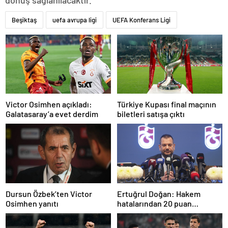
Beşiktaş
uefa avrupa ligi
UEFA Konferans Ligi
Türkiye Kupası final maçının
Victor Osimhen açıkladı:
biletleri satışa çıktı
Galatasaray’a evet derdim
Dursun Özbek’ten Victor
Ertuğrul Doğan: Hakem
Osimhen yanıtı
hatalarından 20 puan
kaybettik