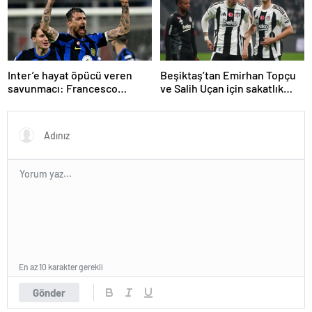
Inter’e hayat öpücü veren
Beşiktaş’tan Emirhan Topçu
savunmacı: Francesco
ve Salih Uçan için sakatlık
Acerbi…
açıklaması
En az 10 karakter gerekli
Gönder