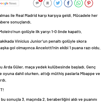
0
News
almas ile Real Madrid karşı karşıya geldi. Mücadele her
erabere sonuçlandı.
oleiro’nun golüyle ilk yarıyı 1-0 önde kapattı.
 dakikada Vinicius Junior’un penaltı golüyle skora
başka gol olmayınca Ancelotti’nin ekibi 1 puana razı oldu.
lcu Arda Güler, maça yedek kulübesinde başladı. Genç
ne oyuna dahil olurken, attığı müthiş paslarla Mbappe ve
rdı.
T!
bu sonuçla 3. maçında 2. beraberliğini aldı ve puanını