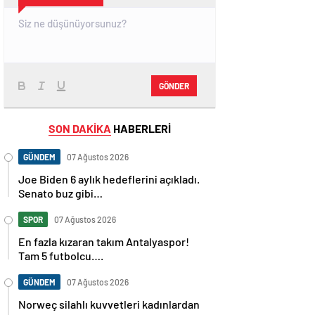
GÖNDER
SON DAKİKA
HABERLERİ
GÜNDEM
07 Ağustos 2026
Joe Biden 6 aylık hedeflerini açıkladı.
Senato buz gibi…
SPOR
07 Ağustos 2026
En fazla kızaran takım Antalyaspor!
Tam 5 futbolcu….
GÜNDEM
07 Ağustos 2026
Norweç silahlı kuvvetleri kadınlardan