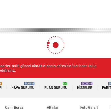
berleri anlık güncel olarak e-posta adresiniz üzerinden takip
ebilirsiniz.
K
TAHMİNİ
LİG
EKONOMİ
E
R
HAVA DURUMU
PUAN DURUMU
HISSELER
PARI
Canlı Borsa
Altınlar
Foto Galeri