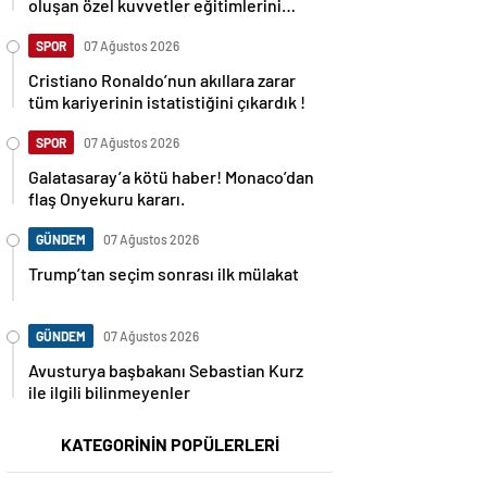
oluşan özel kuvvetler eğitimlerini
başlattı.
SPOR
07 Ağustos 2026
Cristiano Ronaldo’nun akıllara zarar
tüm kariyerinin istatistiğini çıkardık !
SPOR
07 Ağustos 2026
Galatasaray’a kötü haber! Monaco’dan
flaş Onyekuru kararı.
GÜNDEM
07 Ağustos 2026
Trump’tan seçim sonrası ilk mülakat
GÜNDEM
07 Ağustos 2026
Avusturya başbakanı Sebastian Kurz
ile ilgili bilinmeyenler
KATEGORİNİN POPÜLERLERİ