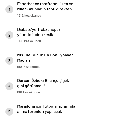
Fenerbahçe taraftarını üzen an!
Milan Skriniar’ın topu direkten
1
döndü
1212 kez okundu
Diabate’ye Trabzonspor
yönetiminden kesik! .
2
1170 kez okundu
Misli’de Günün En Çok Oynanan
Maçları
3
968 kez okundu
Dursun Özbek: Bilanço çiçek
gibi görünmeli!
4
881 kez okundu
Maradona için futbol maçlarında
anma törenleri yapılacak
5