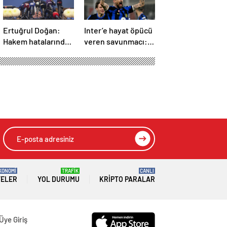
Ertuğrul Doğan:
Inter’e hayat öpücü
Hakem hatalarından
veren savunmacı:
20 puan kaybettik
Francesco Acerbi…
KONOMİ
TRAFİK
CANLI
TELER
YOL DURUMU
KRIPTO PARALAR
Üye Giriş