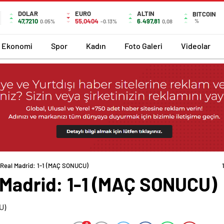
DOLAR
EURO
ALTIN
BITCOIN
47,7210
55,0404
6.497,81
%
0.05%
-0.13%
0,08
Ekonomi
Spor
Kadın
Foto Galeri
Videolar
 Real Madrid: 1-1 (MAÇ SONUCU)
 Madrid: 1-1 (MAÇ SONUCU)