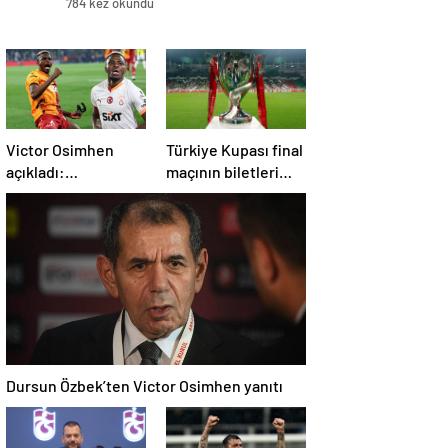
784 kez okundu
Victor Osimhen
Türkiye Kupası final
açıkladı:
maçının biletleri
Galatasaray’a evet
satışa çıktı
derdim
Dursun Özbek’ten Victor Osimhen yanıtı