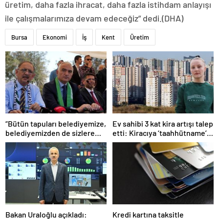
üretim, daha fazla ihracat, daha fazla istihdam anlayışı
ile çalışmalarımıza devam edeceğiz” dedi.(DHA)
Bursa
Ekonomi
İş
Kent
Üretim
“Bütün tapuları belediyemize,
Ev sahibi 3 kat kira artışı talep
belediyemizden de sizlere
etti: Kiracıya ‘taahhütname’
aktaracağız”
şoku
Bakan Uraloğlu açıkladı:
Kredi kartına taksitle