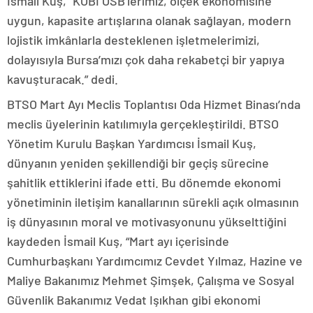
İsmail Kuş, “KOBİ OSB’lerimiz, ölçek ekonomisine
uygun, kapasite artışlarına olanak sağlayan, modern
lojistik imkânlarla desteklenen işletmelerimizi,
dolayısıyla Bursa’mızı çok daha rekabetçi bir yapıya
kavuşturacak.” dedi.
BTSO Mart Ayı Meclis Toplantısı Oda Hizmet Binası’nda
meclis üyelerinin katılımıyla gerçekleştirildi. BTSO
Yönetim Kurulu Başkan Yardımcısı İsmail Kuş,
dünyanın yeniden şekillendiği bir geçiş sürecine
şahitlik ettiklerini ifade etti. Bu dönemde ekonomi
yönetiminin iletişim kanallarının sürekli açık olmasının
iş dünyasının moral ve motivasyonunu yükselttiğini
kaydeden İsmail Kuş, “Mart ayı içerisinde
Cumhurbaşkanı Yardımcımız Cevdet Yılmaz, Hazine ve
Maliye Bakanımız Mehmet Şimşek, Çalışma ve Sosyal
Güvenlik Bakanımız Vedat Işıkhan gibi ekonomi