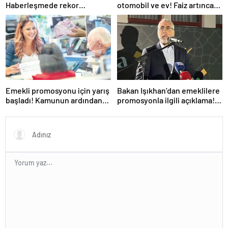
Haberleşmede rekor
otomobil ve ev! Faiz artınca
büyüme!
vatandaş alternatiflere
yöneldi
Emekli promosyonu için yarış
Bakan Işıkhan’dan emeklilere
başladı! Kamunun ardından
promosyonla ilgili açıklama!
özel bankalar devrede
‘Ödemeler yapılmaya
başlandı’