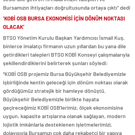
Bursamızın ihtiyaçları doğrultusunda ortaya çıktı” dedi
‘KOBİ OSB BURSA EKONOMİSİ İÇİN DÖNÜM NOKTASI
OLACAK’
BTSO Yönetim Kurulu Başkan Yardımcısı İsmail Kuş,
binlerce imalatçı firmanın uzun yıllardan bu yana dile
getirdikleri talepleri BTSO KOBİ Konseyi çalışmalarıyla
şekillendirdiklerini belirterek şunları söyledi:
“KOBİ OSB projemiz Bursa Büyükşehir Belediyemizle
işbirliğinde kentin geleceği için dönüm noktası olarak
gördüğümüz stratejik bir hamleye dönüştü.
Büyükşehir Belediyemizle birlikte hayata
geçireceğimiz KOBİ OSB’lerimiz, ölçek ekonomisine
uygun, kapasite artışlarına olanak sağlayan, modern
lojistik imkânlarla desteklenen işletmelerimizi,
dolayısıyla Bursamızı çok daha rekabetçi bir yapıya