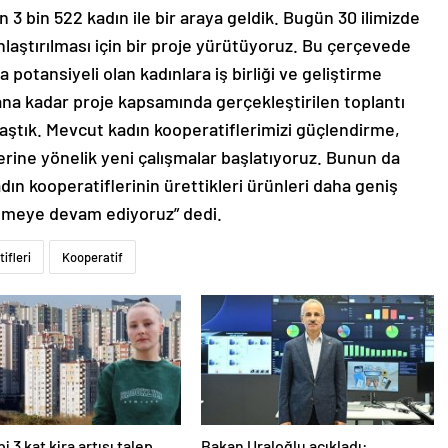
n 3 bin 522 kadın ile bir araya geldik. Bugün 30 ilimizde
nlaştırılması için bir proje yürütüyoruz. Bu çerçevede
potansiyeli olan kadınlara iş birliği ve geliştirme
na kadar proje kapsamında gerçekleştirilen toplantı
 ulaştık. Mevcut kadın kooperatiflerimizi güçlendirme,
rine yönelik yeni çalışmalar başlatıyoruz. Bunun da
n kooperatiflerinin ürettikleri ürünleri daha geniş
klemeye devam ediyoruz” dedi.
ifleri
Kooperatif
i 3 kat kira artışı talep
Bakan Uraloğlu açıkladı: