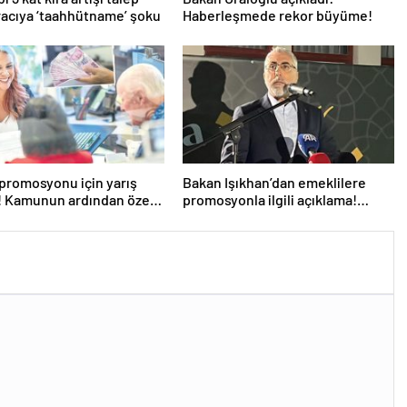
iracıya ‘taahhütname’ şoku
Haberleşmede rekor büyüme!
promosyonu için yarış
Bakan Işıkhan’dan emeklilere
! Kamunun ardından özel
promosyonla ilgili açıklama!
ar devrede
‘Ödemeler yapılmaya başlandı’