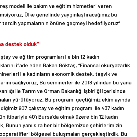
kreş modeli ile bakım ve eğitim hizmetleri veren
emsiyoruz. Ülke genelinde yaygınlaştıracağımız bu
bir tercih yapmalarının önüne geçmeyi hedefliyoruz”
na destek olduk”
lıştay ve eğitim programları ile bin 12 kadın
klarını ifade eden Bakan Göktaş, “Finansal okuryazarlık
nerleri ile kadınların ekonomik destek, teşvik ve
ını sağlıyoruz. Bu seminerler ile 2018 yılından bu yana
anlığı ile Tarım ve Orman Bakanlığı işbirliği içerisinde
maları yürütüyoruz. Bu programı geçtiğimiz ekim ayında
lediğimiz 907 çalıştay ve eğitim programı ile 437 kadın
gün itibariyle 40’ı Bursa’da olmak üzere bin 12 kadın
. Bunun yanı sıra her bir bölgemizde şehirlerimizin
 kooperatifleri bölgesel buluşmaları gerçekleştirdik. Bu