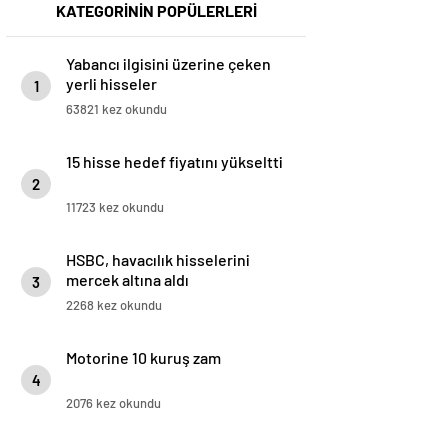
KATEGORİNİN POPÜLERLERİ
Yabancı ilgisini üzerine çeken
yerli hisseler
1
63821 kez okundu
15 hisse hedef fiyatını yükseltti
2
11723 kez okundu
HSBC, havacılık hisselerini
mercek altına aldı
3
2268 kez okundu
Motorine 10 kuruş zam
4
2076 kez okundu