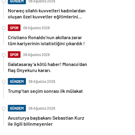
GÜNDEM
06 Ağustos 2026
Norweç silahlı kuvvetleri kadınlardan
oluşan özel kuvvetler eğitimlerini
başlattı.
SPOR
06 Ağustos 2026
Cristiano Ronaldo’nun akıllara zarar
tüm kariyerinin istatistiğini çıkardık !
SPOR
06 Ağustos 2026
Galatasaray’a kötü haber! Monaco’dan
flaş Onyekuru kararı.
GÜNDEM
06 Ağustos 2026
Trump’tan seçim sonrası ilk mülakat
GÜNDEM
06 Ağustos 2026
Avusturya başbakanı Sebastian Kurz
ile ilgili bilinmeyenler