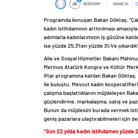
BEĞENDİM
ABONE OL
Programda konuşan Bakan Göktaş, “Çalış
kadın istihdamının arttırılması amacıyla
adımlarla kadınlarımızın iş gücüne katıl
ise yüzde 25,3’ten yüzde 31,4’e çıkardık”
Aile ve Sosyal Hizmetler Bakanı Mahinur 
Merinos Atatürk Kongre ve Kültür Merkez
iftar programına katılan Bakan Göktaş, 
ile buluştu. Mevcut kadın kooperatifler
çalışma başlattıklarını müjdeleyen Bak
güçlendirme, markalaşma, satış ve paza
Bunun da müjdesini burada vermek istiy
geniş pazarlara ulaştırabilmeleri için
“Son 22 yılda kadın istihdamını yüzde 2