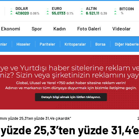
DOLAR
EURO
ALTIN
BITCOIN
47,6020
55,0733
6.521,11
%
0.06%
0.1%
0,39
Ekonomi
Spor
Kadın
Foto Galeri
Videolar
ınlar
Hisseler
Pariteler
Kritoparalar
Borsa
Diğer Haberle
mını yüzde 25,3’ten yüzde 31,4’e çıkardık”
 yüzde 25,3’ten yüzde 31,4’e