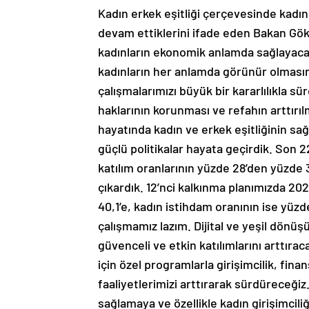
Kadın erkek eşitliği çerçevesinde kadınl
devam ettiklerini ifade eden Bakan Gö
kadınların ekonomik anlamda sağlayaca
kadınların her anlamda görünür olmasın
çalışmalarımızı büyük bir kararlılıkla 
haklarının korunması ve refahın arttırıl
hayatında kadın ve erkek eşitliğinin sağ
güçlü politikalar hayata geçirdik. Son 2
katılım oranlarının yüzde 28’den yüzde 3
çıkardık. 12’nci kalkınma planımızda 202
40,1’e, kadın istihdam oranının ise yüz
çalışmamız lazım. Dijital ve yeşil dönüş
güvenceli ve etkin katılımlarını arttırac
için özel programlarla girişimcilik, finan
faaliyetlerimizi arttırarak sürdüreceği
sağlamaya ve özellikle kadın girişimci