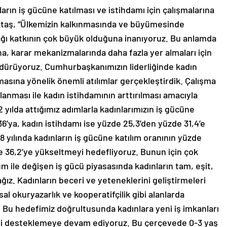
arın iş gücüne katılması ve istihdamı için çalışmalarına
ktaş, “Ülkemizin kalkınmasında ve büyümesinde
ğı katkının çok büyük olduğuna inanıyoruz. Bu anlamda
a, karar mekanizmalarında daha fazla yer almaları için
sürdürüyoruz. Cumhurbaşkanımızın liderliğinde kadın
masına yönelik önemli atılımlar gerçekleştirdik. Çalışma
lanması ile kadın istihdamının arttırılması amacıyla
2 yılda attığımız adımlarla kadınlarımızın iş gücüne
6’ya, kadın istihdamı ise yüzde 25,3’den yüzde 31,4’e
8 yılında kadınların iş gücüne katılım oranının yüzde
de 36,2’ye yükseltmeyi hedefliyoruz. Bunun için çok
üm ile değişen iş gücü piyasasında kadınların tam, eşit,
ağız. Kadınların beceri ve yeteneklerini geliştirmeleri
sal okuryazarlık ve kooperatifçilik gibi alanlarda
z. Bu hedefimiz doğrultusunda kadınlara yeni iş imkanları
liği desteklemeye devam ediyoruz. Bu çerçevede 0-3 yaş