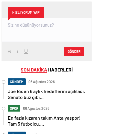
HIZLI YORUM YAP
GÖNDER
SON DAKİKA
HABERLERİ
GÜNDEM
06 Ağustos 2026
Joe Biden 6 aylık hedeflerini açıkladı.
Senato buz gibi…
SPOR
06 Ağustos 2026
En fazla kızaran takım Antalyaspor!
Tam 5 futbolcu….