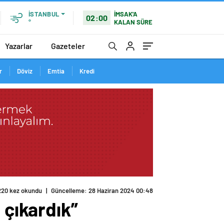
İMSAK'A
İSTANBUL
02:00
KALAN SÜRE
°
Yazarlar
Gazeteler
r
Döviz
Emtia
Kredi
220 kez okundu
|
Güncelleme: 28 Haziran 2024 00:48
 çıkardık”