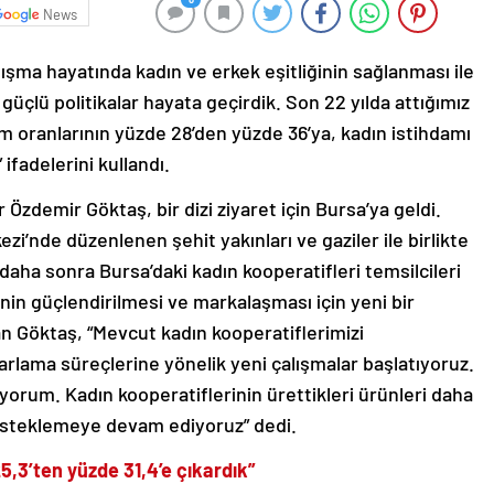
News
ma hayatında kadın ve erkek eşitliğinin sağlanması ile
 güçlü politikalar hayata geçirdik. Son 22 yılda attığımız
ım oranlarının yüzde 28’den yüzde 36’ya, kadın istihdamı
 ifadelerini kullandı.
Özdemir Göktaş, bir dizi ziyaret için Bursa’ya geldi.
i’nde düzenlenen şehit yakınları ve gaziler ile birlikte
daha sonra Bursa’daki kadın kooperatifleri temsilcileri
inin güçlendirilmesi ve markalaşması için yeni bir
an Göktaş, “Mevcut kadın kooperatiflerimizi
rlama süreçlerine yönelik yeni çalışmalar başlatıyoruz.
orum. Kadın kooperatiflerinin ürettikleri ürünleri daha
 desteklemeye devam ediyoruz” dedi.
5,3’ten yüzde 31,4’e çıkardık”