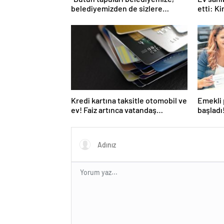
belediyemizden de sizlere
etti: K
aktaracağız”
Kredi kartına taksitle otomobil ve
Emekli 
ev! Faiz artınca vatandaş
başladı
alternatiflere yöneldi
bankal