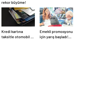
rekor büyüme!
Kredi kartına
Emekli promosyonu
taksitle otomobil ve
için yarış başladı!
ev! Faiz artınca
Kamunun ardından
vatandaş
özel bankalar
alternatiflere
devrede
yöneldi