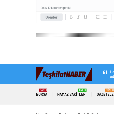
En az 10 karakter gerekli
Gönder
Ha
ed
CANLI
ANLIK
GÜNLÜ
BORSA
NAMAZ VAKITLERI
GAZETELE