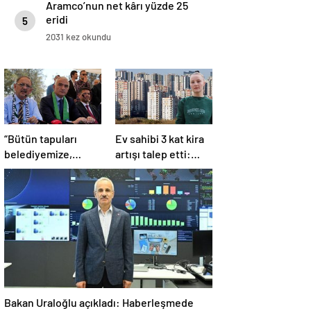
Aramco’nun net kârı yüzde 25
eridi
5
2031 kez okundu
“Bütün tapuları
Ev sahibi 3 kat kira
belediyemize,
artışı talep etti:
belediyemizden de
Kiracıya
sizlere aktaracağız”
‘taahhütname’ şoku
Bakan Uraloğlu açıkladı: Haberleşmede