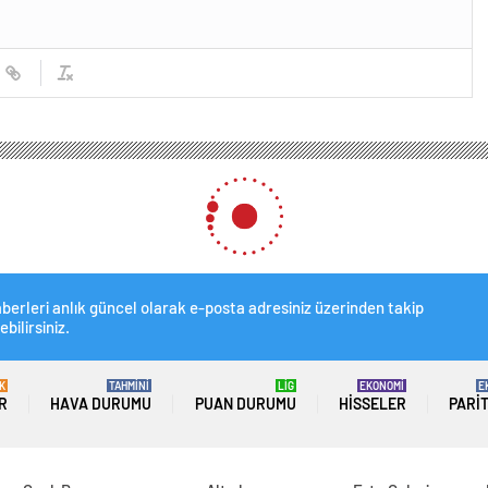
berleri anlık güncel olarak e-posta adresiniz üzerinden takip
ebilirsiniz.
K
TAHMİNİ
LİG
EKONOMİ
E
R
HAVA DURUMU
PUAN DURUMU
HISSELER
PARI