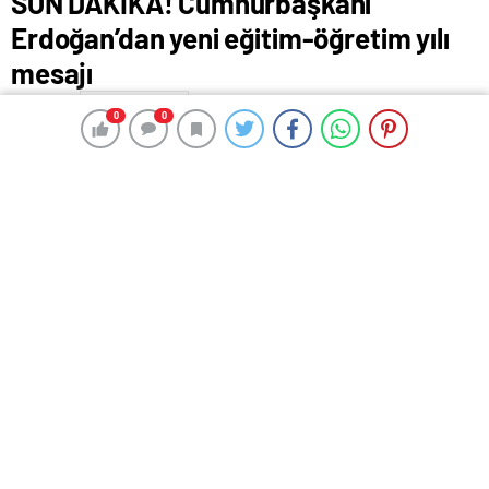
SON DAKİKA! Cumhurbaşkanı
Erdoğan’dan yeni eğitim-öğretim yılı
mesajı
9 Eylül 2024 11:01
ABONE OL
News
0
0
0
0
Milli Eğitim Bakanlığı’na bağlı ilk ve ortaöğretim
kurumlarındaki yaklaşık 20 milyon öğrenci ve 1,2
milyona yakın öğretmen için 2024-2025 eğitim
öğretim yılı başladı.
Yeniden okullarına ve öğretmenlerine kavuşan
öğrenciler için maraton başlarken, Cumhurbaşkanı
Recep Tayyip Erdoğan da sosyal medya üzerinden bir
mesaj yayınladı.
Erdoğan mesajında, yeni eğitim öğretim yılının hayırlı
olması dileğinde bulundu. Erdoğan paylaşımında