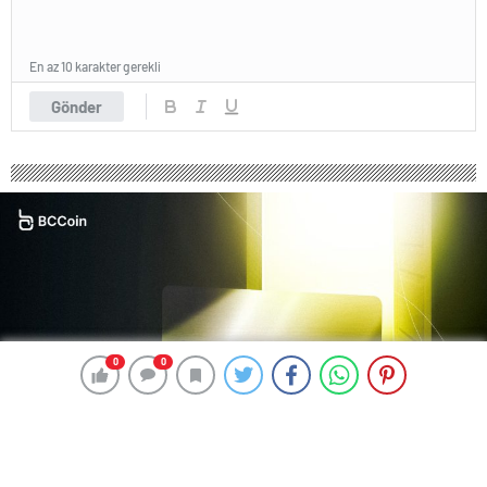
En az 10 karakter gerekli
Gönder
0
0
0
0