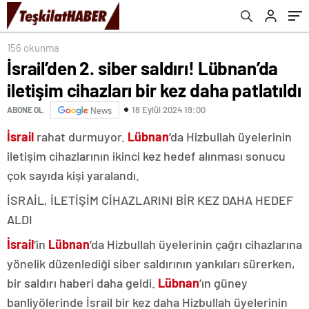
156 okunma
İsrail’den 2. siber saldırı! Lübnan’da
iletişim cihazları bir kez daha patlatıldı
18 Eylül 2024 19:00
ABONE OL
News
İsrail
rahat durmuyor.
Lübnan
‘da Hizbullah üyelerinin
iletişim cihazlarının ikinci kez hedef alınması sonucu
çok sayıda kişi yaralandı.
İSRAİL, İLETİŞİM CİHAZLARINI BİR KEZ DAHA HEDEF
ALDI
İsrail
‘in
Lübnan
‘da Hizbullah üyelerinin çağrı cihazlarına
yönelik düzenlediği siber saldırının yankıları sürerken,
bir saldırı haberi daha geldi.
Lübnan
‘ın güney
banliyölerinde İsrail bir kez daha Hizbullah üyelerinin