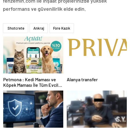
fenzemin.com ile inşaat projelerinizde yüksek
performans ve güvenilirlik elde edin.
Shotcrete
Ankraj
Fore Kazık
Petmona : Kedi Maması ve
Alanya transfer
Köpek Maması İle Tüm Evcil
Hayvan Ürünleri