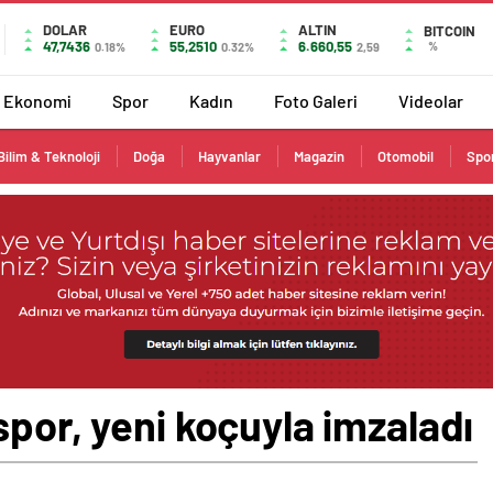
DOLAR
EURO
ALTIN
BITCOIN
47,7436
55,2510
6.660,55
%
0.18%
0.32%
2,59
Ekonomi
Spor
Kadın
Foto Galeri
Videolar
Bilim & Teknoloji
Doğa
Hayvanlar
Magazin
Otomobil
Spo
spor, yeni koçuyla imzaladı