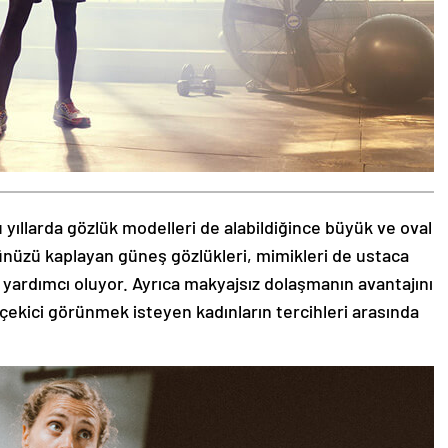
 yıllarda gözlük modelleri de alabildiğince büyük ve oval
zünüzü kaplayan güneş gözlükleri, mimikleri de ustaca
 yardımcı oluyor. Ayrıca makyajsız dolaşmanın avantajını
 çekici görünmek isteyen kadınların tercihleri arasında