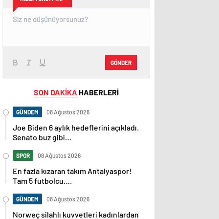
GÖNDER
SON DAKİKA
HABERLERİ
GÜNDEM
08 Ağustos 2026
Joe Biden 6 aylık hedeflerini açıkladı.
Senato buz gibi…
SPOR
08 Ağustos 2026
En fazla kızaran takım Antalyaspor!
Tam 5 futbolcu….
GÜNDEM
08 Ağustos 2026
Norweç silahlı kuvvetleri kadınlardan