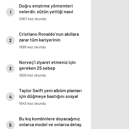
Doğru emzirme yöntemleri
nelerdir, sütün yettiği nasıl
1
anlaşılır?
2067 kez okundu
Cristiano Ronaldo’nun akıllara
zarar tüm kariyerinin
2
istatistiğini çıkardık !
1895 kez okundu
Norveç’i ziyaret etmeniz için
gereken 25 sebep
3
1800 kez okundu
Taylor Swift yeni albüm planları
için düğmeye bastığını sosyal
4
medyadan duyurdu!
1643 kez okundu
Bu kış kombinlere doyacağınız
onlarca model ve onlarca detay.
5