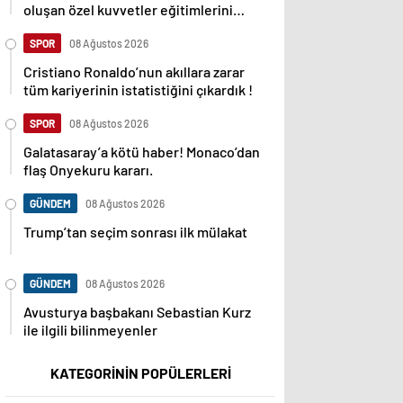
oluşan özel kuvvetler eğitimlerini
başlattı.
SPOR
08 Ağustos 2026
Cristiano Ronaldo’nun akıllara zarar
tüm kariyerinin istatistiğini çıkardık !
SPOR
08 Ağustos 2026
Galatasaray’a kötü haber! Monaco’dan
flaş Onyekuru kararı.
GÜNDEM
08 Ağustos 2026
Trump’tan seçim sonrası ilk mülakat
GÜNDEM
08 Ağustos 2026
Avusturya başbakanı Sebastian Kurz
ile ilgili bilinmeyenler
KATEGORİNİN POPÜLERLERİ