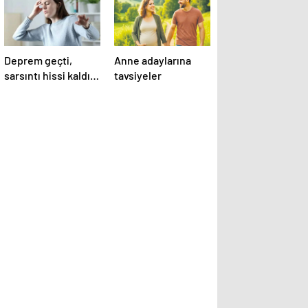
Deprem geçti,
Anne adaylarına
sarsıntı hissi kaldı:
tavsiyeler
Hayalet deprem
algısına dikkat!