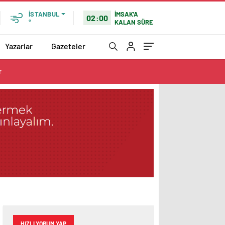
İMSAK'A
İSTANBUL
02:00
KALAN SÜRE
°
Yazarlar
Gazeteler
r
HIZLI YORUM YAP