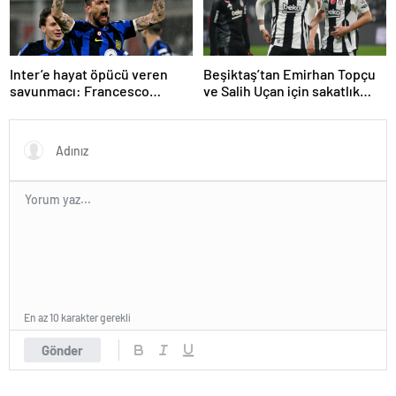
Inter’e hayat öpücü veren
Beşiktaş’tan Emirhan Topçu
savunmacı: Francesco
ve Salih Uçan için sakatlık
Acerbi…
açıklaması
En az 10 karakter gerekli
Gönder