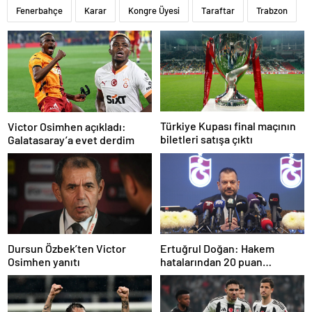
Fenerbahçe
Karar
Kongre Üyesi
Taraftar
Trabzon
Türkiye Kupası final maçının
Victor Osimhen açıkladı:
biletleri satışa çıktı
Galatasaray’a evet derdim
Dursun Özbek’ten Victor
Ertuğrul Doğan: Hakem
Osimhen yanıtı
hatalarından 20 puan
kaybettik