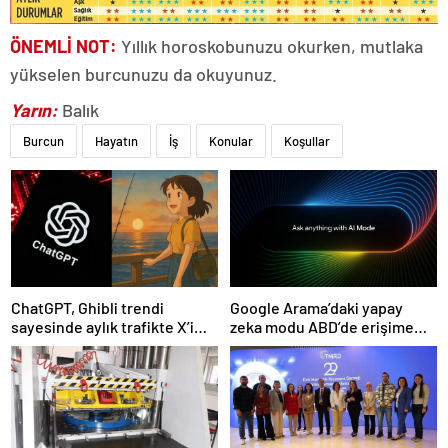
ÖNEMLİ NOT:
Yıllık horoskobunuzu okurken, mutlaka
yükselen burcunuzu da okuyunuz.
Yarın:
Balık
Burcun
Hayatın
İş
Konular
Koşullar
ChatGPT, Ghibli trendi
Google Arama’daki yapay
sayesinde aylık trafikte X’i
zeka modu ABD’de erişime
geçti
açıldı