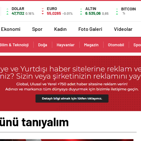
DOLAR
EURO
ALTIN
BITCOIN
47,7132
55,0265
6.535,06
%
0.16%
-0.01%
0,65
Ekonomi
Spor
Kadın
Foto Galeri
Videolar
Bilim & Teknoloji
Doğa
Hayvanlar
Magazin
Otomobil
Spo
ünü tanıyalım