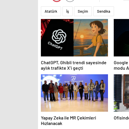
Atatürk
İş
Seçim
Sendika
ChatGPT, Ghibli trendi sayesinde
Google 
aylık trafikte X’i geçti
modu AB
Yapay Zeka ile MR Çekimleri
Ofisind
Hızlanacak