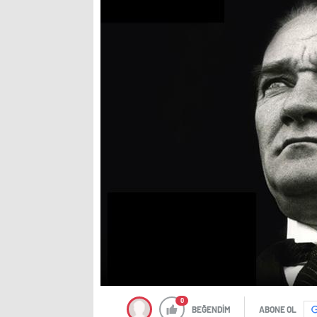
0
BEĞENDİM
ABONE OL