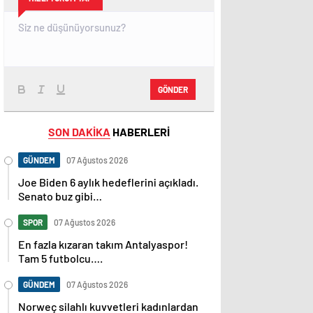
GÖNDER
SON DAKİKA
HABERLERİ
GÜNDEM
07 Ağustos 2026
Joe Biden 6 aylık hedeflerini açıkladı.
Senato buz gibi…
SPOR
07 Ağustos 2026
En fazla kızaran takım Antalyaspor!
Tam 5 futbolcu….
GÜNDEM
07 Ağustos 2026
Norweç silahlı kuvvetleri kadınlardan