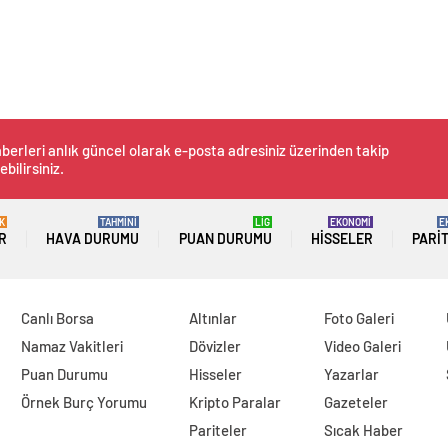
berleri anlık güncel olarak e-posta adresiniz üzerinden takip
ebilirsiniz.
K
TAHMİNİ
LİG
EKONOMİ
E
R
HAVA DURUMU
PUAN DURUMU
HISSELER
PARI
Canlı Borsa
Altınlar
Foto Galeri
Namaz Vakitleri
Dövizler
Video Galeri
Puan Durumu
Hisseler
Yazarlar
Örnek Burç Yorumu
Kripto Paralar
Gazeteler
Pariteler
Sıcak Haber