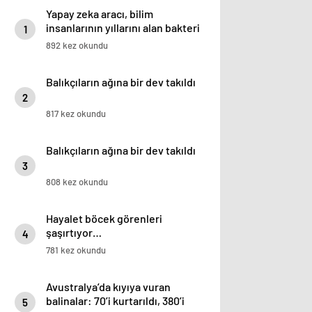
Yapay zeka aracı, bilim
insanlarının yıllarını alan bakteri
1
sorununu iki günde çözdü
892 kez okundu
Balıkçıların ağına bir dev takıldı
2
817 kez okundu
Balıkçıların ağına bir dev takıldı
3
808 kez okundu
Hayalet böcek görenleri
şaşırtıyor…
4
781 kez okundu
Avustralya’da kıyıya vuran
balinalar: 70’i kurtarıldı, 380’i
5