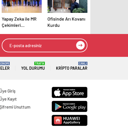
Yapay Zeka ile MR
Ofisinde Arı Kovanı
Çekimleri
Kurdu
Hızlanacak
KONOMİ
TRAFİK
CANLI
TELER
YOL DURUMU
KRIPTO PARALAR
Üye Giriş
Üye Kayıt
Şifremi Unuttum