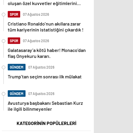
oluşan özel kuvvetler eğitimlerini
başlattı.
SPOR
07 Ağustos 2026
Cristiano Ronaldo’nun akıllara zarar
tüm kariyerinin istatistiğini çıkardık !
SPOR
07 Ağustos 2026
Galatasaray’a kötü haber! Monaco’dan
flaş Onyekuru kararı.
GÜNDEM
07 Ağustos 2026
Trump’tan seçim sonrası ilk mülakat
GÜNDEM
07 Ağustos 2026
Avusturya başbakanı Sebastian Kurz
ile ilgili bilinmeyenler
KATEGORİNİN POPÜLERLERİ