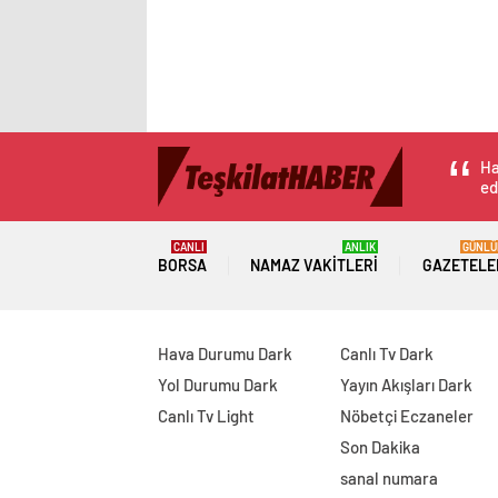
Ha
ed
CANLI
ANLIK
GÜNLÜ
BORSA
NAMAZ VAKITLERI
GAZETELE
Hava Durumu Dark
Canlı Tv Dark
Yol Durumu Dark
Yayın Akışları Dark
Canlı Tv Light
Nöbetçi Eczaneler
Son Dakika
sanal numara