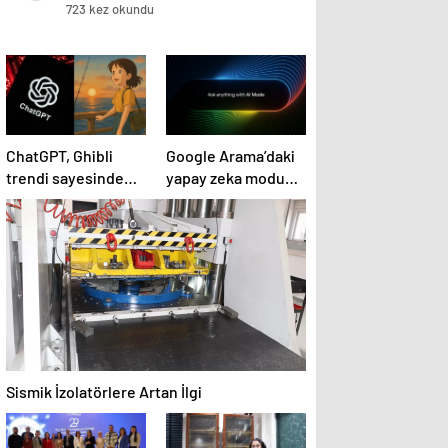
öldü
723 kez okundu
ChatGPT, Ghibli
Google Arama’daki
trendi sayesinde
yapay zeka modu
aylık trafikte X’i
ABD’de erişime
geçti
açıldı
Sismik İzolatörlere Artan İlgi