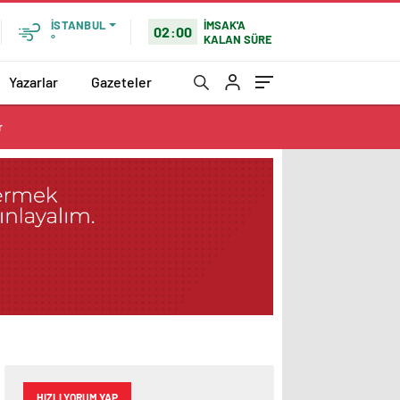
İMSAK'A
İSTANBUL
02:00
KALAN SÜRE
°
Yazarlar
Gazeteler
r
HIZLI YORUM YAP