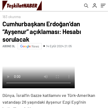
183 okunma
Cumhurbaşkanı Erdoğan’dan
“Ayşenur” açıklaması: Hesabı
sorulacak
14 Eylül 2024 21:05
ABONE OL
News
Dünya, İsrail’in Gazze katliamını ve Türk-Amerikan
vatandaşı 26 yaşındaki Ayşenur Ezgi Eygi’nin