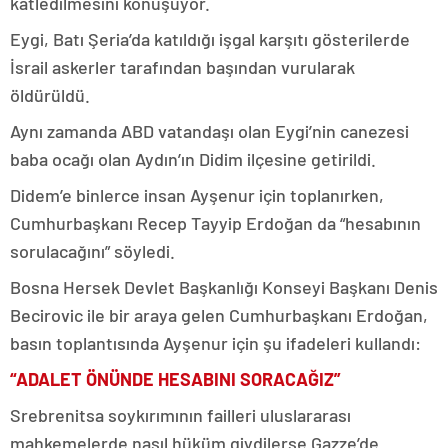
katledilmesini konuşuyor.
Eygi, Batı Şeria’da katıldığı işgal karşıtı gösterilerde
İsrail askerler tarafından başından vurularak
öldürüldü.
Aynı zamanda ABD vatandaşı olan Eygi’nin canezesi
baba ocağı olan Aydın’ın Didim ilçesine getirildi.
Didem’e binlerce insan Ayşenur için toplanırken,
Cumhurbaşkanı Recep Tayyip Erdoğan da “hesabının
sorulacağını” söyledi.
Bosna Hersek Devlet Başkanlığı Konseyi Başkanı Denis
Becirovic ile bir araya gelen Cumhurbaşkanı Erdoğan,
basın toplantısında Ayşenur için şu ifadeleri kullandı:
“ADALET ÖNÜNDE HESABINI SORACAĞIZ”
Srebrenitsa soykırımının failleri uluslararası
mahkemelerde nasıl hüküm giydilerse Gazze’de