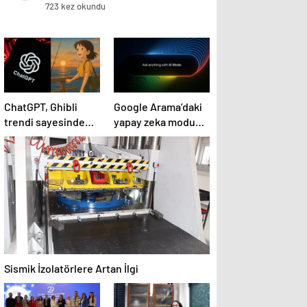
öldü
723 kez okundu
ChatGPT, Ghibli
Google Arama’daki
trendi sayesinde
yapay zeka modu
aylık trafikte X’i
ABD’de erişime
geçti
açıldı
Sismik İzolatörlere Artan İlgi