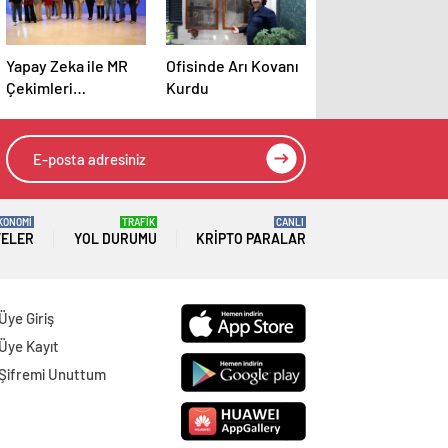
Yapay Zeka ile MR
Ofisinde Arı Kovanı
Çekimleri
Kurdu
Hızlanacak
KONOMİ
TRAFİK
CANLI
TELER
YOL DURUMU
KRIPTO PARALAR
Üye Giriş
Üye Kayıt
Şifremi Unuttum