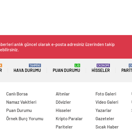
berleri anlık güncel olarak e-posta adresiniz üzerinden takip
ebilirsiniz.
K
TAHMİNİ
LİG
EKONOMİ
E
R
HAVA DURUMU
PUAN DURUMU
HISSELER
PARI
Canlı Borsa
Altınlar
Foto Galeri
Namaz Vakitleri
Dövizler
Video Galeri
Puan Durumu
Hisseler
Yazarlar
Örnek Burç Yorumu
Kripto Paralar
Gazeteler
Pariteler
Sıcak Haber