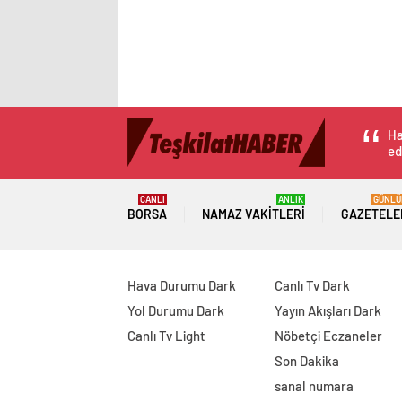
Ha
ed
CANLI
ANLIK
GÜNLÜ
BORSA
NAMAZ VAKITLERI
GAZETELE
Hava Durumu Dark
Canlı Tv Dark
Yol Durumu Dark
Yayın Akışları Dark
Canlı Tv Light
Nöbetçi Eczaneler
Son Dakika
sanal numara