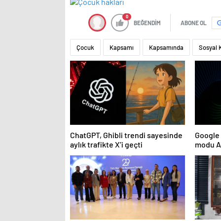
0
BEĞENDİM
ABONE OL
Çocuk
Kapsamı
Kapsamında
Sosyal
ChatGPT, Ghibli trendi sayesinde
Google 
aylık trafikte X’i geçti
modu AB