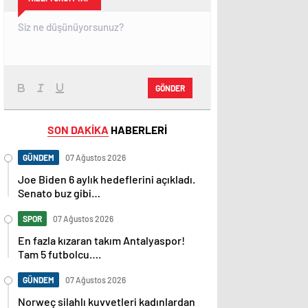
GÖNDER
SON DAKİKA
HABERLERİ
GÜNDEM
07 Ağustos 2026
Joe Biden 6 aylık hedeflerini açıkladı.
Senato buz gibi…
SPOR
07 Ağustos 2026
En fazla kızaran takım Antalyaspor!
Tam 5 futbolcu….
GÜNDEM
07 Ağustos 2026
Norweç silahlı kuvvetleri kadınlardan