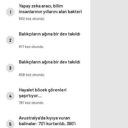
Yapay zeka aracı, bilim
insanlarının yıllarını alan bakteri
1
sorununu iki günde çözdü
892 kez okundu
Balıkçıların ağına bir dev takıldı
2
817 kez okundu
Balıkçıların ağına bir dev takıldı
3
808 kez okundu
Hayalet böcek görenleri
şaşırtıyor…
4
781 kez okundu
Avustralya’da kıyıya vuran
balinalar: 70’i kurtarıldı, 380’i
5