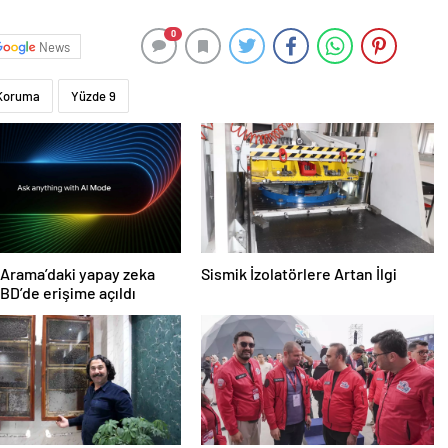
0
News
 Koruma
Yüzde 9
Arama’daki yapay zeka
Sismik İzolatörlere Artan İlgi
D’de erişime açıldı