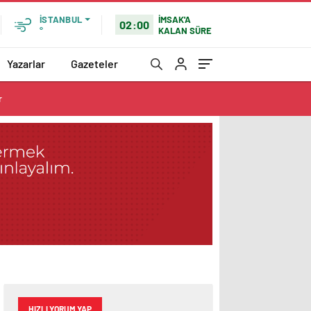
İMSAK'A
İSTANBUL
02:00
KALAN SÜRE
°
Yazarlar
Gazeteler
r
HIZLI YORUM YAP