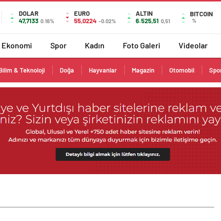
DOLAR
EURO
ALTIN
BITCOIN
47,7133
55,0224
6.525,51
%
0.16%
-0.02%
0,51
Ekonomi
Spor
Kadın
Foto Galeri
Videolar
Bilim & Teknoloji
Doğa
Hayvanlar
Magazin
Otomobil
Spo