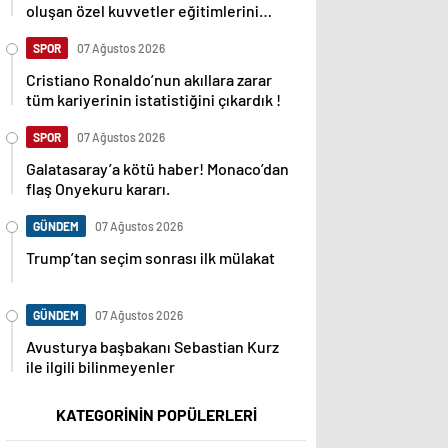
oluşan özel kuvvetler eğitimlerini
başlattı.
SPOR
07 Ağustos 2026
Cristiano Ronaldo’nun akıllara zarar
tüm kariyerinin istatistiğini çıkardık !
SPOR
07 Ağustos 2026
Galatasaray’a kötü haber! Monaco’dan
flaş Onyekuru kararı.
GÜNDEM
07 Ağustos 2026
Trump’tan seçim sonrası ilk mülakat
GÜNDEM
07 Ağustos 2026
Avusturya başbakanı Sebastian Kurz
ile ilgili bilinmeyenler
KATEGORİNİN POPÜLERLERİ