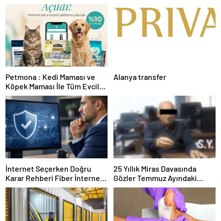
Petmona : Kedi Maması ve
Alanya transfer
Köpek Maması İle Tüm Evcil
Hayvan Ürünleri
İnternet Seçerken Doğru
25 Yıllık Miras Davasında
Karar Rehberi Fiber İnternet
Gözler Temmuz Ayındaki
ve Ev İnterneti
Karar Duruşmasına Çevrildi