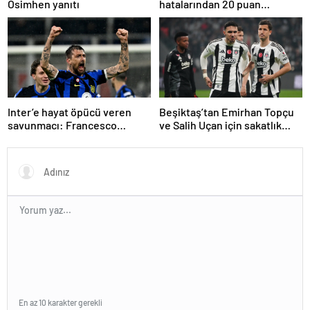
Osimhen yanıtı
hatalarından 20 puan
kaybettik
Inter’e hayat öpücü veren
Beşiktaş’tan Emirhan Topçu
savunmacı: Francesco
ve Salih Uçan için sakatlık
Acerbi…
açıklaması
En az 10 karakter gerekli