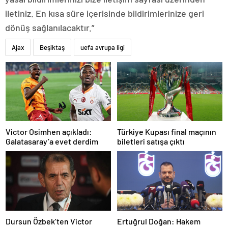
iletiniz. En kısa süre içerisinde bildirimlerinize geri
dönüş sağlanılacaktır.”
Ajax
Beşiktaş
uefa avrupa ligi
Türkiye Kupası final maçının
Victor Osimhen açıkladı:
biletleri satışa çıktı
Galatasaray’a evet derdim
Dursun Özbek’ten Victor
Ertuğrul Doğan: Hakem