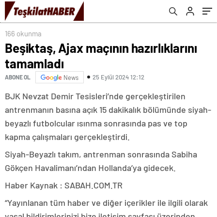
166 okunma
Beşiktaş, Ajax maçının hazırlıklarını
tamamladı
25 Eylül 2024 12:12
ABONE OL
News
BJK Nevzat Demir Tesisleri’nde gerçekleştirilen
antrenmanın basına açık 15 dakikalık bölümünde siyah-
beyazlı futbolcular ısınma sonrasında pas ve top
kapma çalışmaları gerçekleştirdi.
Siyah-Beyazlı takım, antrenman sonrasında Sabiha
Gökçen Havalimanı’ndan Hollanda’ya gidecek.
Haber Kaynak : SABAH.COM.TR
“Yayınlanan tüm haber ve diğer içerikler ile ilgili olarak
yasal bildirimlerinizi bize iletişim sayfası üzerinden