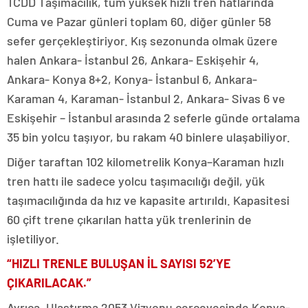
TCDD Taşımacılık, tüm yüksek hızlı tren hatlarında
Cuma ve Pazar günleri toplam 60, diğer günler 58
sefer gerçekleştiriyor. Kış sezonunda olmak üzere
halen Ankara- İstanbul 26, Ankara- Eskişehir 4,
Ankara- Konya 8+2, Konya- İstanbul 6, Ankara-
Karaman 4, Karaman- İstanbul 2, Ankara- Sivas 6 ve
Eskişehir – İstanbul arasında 2 seferle günde ortalama
35 bin yolcu taşıyor, bu rakam 40 binlere ulaşabiliyor.
Diğer taraftan 102 kilometrelik Konya–Karaman hızlı
tren hattı ile sadece yolcu taşımacılığı değil, yük
taşımacılığında da hız ve kapasite artırıldı. Kapasitesi
60 çift trene çıkarılan hatta yük trenlerinin de
işletiliyor.
“HIZLI TRENLE BULUŞAN İL SAYISI 52’YE
ÇIKARILACAK.”
Ayrıca, Ulaştırma 2053 Vizyonu çerçevesinde Konya-