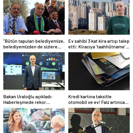
“Bütün tapuları belediyemize,
Ev sahibi 3 kat kira artışı talep
belediyemizden de sizlere
etti: Kiracıya ‘taahhütname’
aktaracağız”
şoku
Bakan Uraloğlu açıkladı:
Kredi kartına taksitle
Haberleşmede rekor
otomobil ve ev! Faiz artınca
büyüme!
vatandaş alternatiflere
yöneldi