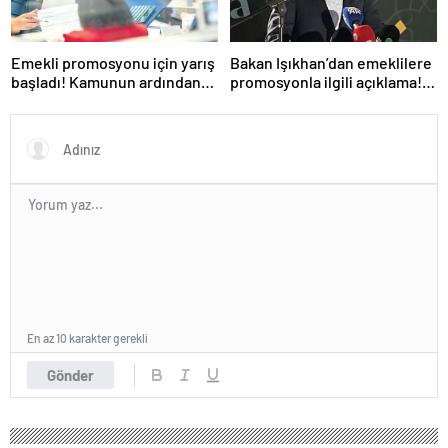
Emekli promosyonu için yarış
Bakan Işıkhan’dan emeklilere
başladı! Kamunun ardından
promosyonla ilgili açıklama!
özel bankalar devrede
‘Ödemeler yapılmaya
başlandı’
En az 10 karakter gerekli
Gönder