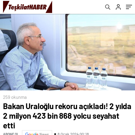
259 okunma
Bakan Uraloğlu rekoru açıkladı! 2 yılda
2 milyon 423 bin 868 yolcu seyahat
etti
8 Ocak 2024 00:18
ABONE OL
News