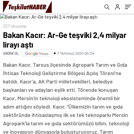
227 okunma
Bakan Kacır: Ar-Ge teşviki 2,4 milyar
lirayı aştı
7 Temmuz 2024 00:24
ABONE OL
News
Bakan Kacır, Tarsus ilçesinde Agropark Tarım ve Gıda
İhtisas Teknoloji Geliştirme Bölgesi Açılış Töreni’ne
katıldı. Kacır’a, AK Parti milletvekilleri, belediye
başkanları ve adayları eşlik etti. Törende konuşan
Kacır, Mersin’in teknoloji ekosisteminde önemli bir
adım attığını söyledi. Kacır, “Ülkemizin tarım ve gıda
sektöründe ihtisaslaşmış ilk ve tek teknoparkı Mersin
Agropark’la tarım ve gıda sektörümüzü bilim, teknoloji
ve inovasyon dünyasıyla buluşturuyoruz. Tarım