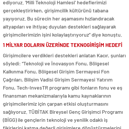
ediyoruz. ‘Milli Teknoloji Hamlesi’ hedeflerimizi
gerçekleştirirken, girişimcilik kültürünü tabana
yayıyoruz. Bu sürecin her aşamasını hızlandıracak
altyapıları ve ihtiyaç duyulan destekleri sağlayarak
girişimcilerimizin işini kolaylaştırıyoruz” diye konuştu.
1 MİLYAR DOLARIN ÜZERİNDE TEKNOGİRİŞİM HEDEFİ
Girişimcilere verdikleri destekleri anlatan Kacır, şunları
söyledi: “Teknoloji ve İnovasyon Fonu, Bölgesel
Kalkınma Fonu, Bölgesel Girişim Sermayesi Fon
Çağrıları, Bilişim Vadisi Girişim Sermayesi Yatırım
Fonu, Tech-InvesTR programı gibi fonların fonu ve eş
finansman mekanizmalarıyla kamu kaynaklarının
girişimcilerimiz için çarpan etkisi oluşturmasını
sağlıyoruz. TÜBİTAK Bireysel Genç Girişimci Programı
(BİGG) ile gençlerin teknoloji ve yenilik odaklı iş
fikirlerini katma değerli girişimlere dönüştürmelerini