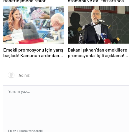
Haberleşmede rekor
otomobil ve ev! Faiz artınca
büyüme!
vatandaş alternatiflere
yöneldi
Emekli promosyonu için yarış
Bakan Işıkhan’dan emeklilere
başladı! Kamunun ardından
promosyonla ilgili açıklama!
özel bankalar devrede
‘Ödemeler yapılmaya
başlandı’
En az 10 karakter gerekli