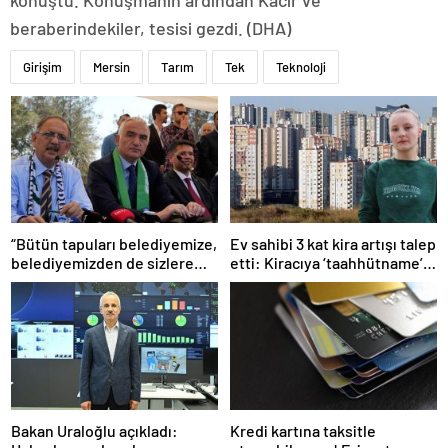
konuştu. Konuşmanın ardından Kacır ve
beraberindekiler, tesisi gezdi. (DHA)
Girişim
Mersin
Tarım
Tek
Teknoloji
“Bütün tapuları belediyemize,
Ev sahibi 3 kat kira artışı talep
belediyemizden de sizlere
etti: Kiracıya ‘taahhütname’
aktaracağız”
şoku
Bakan Uraloğlu açıkladı:
Kredi kartına taksitle