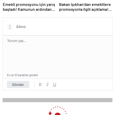
Emekli promosyonu için yarış
Bakan Işıkhan’dan emeklilere
başladı! Kamunun ardından
promosyonla ilgili açıklama!
özel bankalar devrede
‘Ödemeler yapılmaya
başlandı’
En az 10 karakter gerekli
Gönder