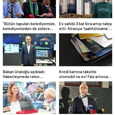
“Bütün tapuları belediyemize,
Ev sahibi 3 kat kira artışı talep
belediyemizden de sizlere
etti: Kiracıya ‘taahhütname’
aktaracağız”
şoku
Bakan Uraloğlu açıkladı:
Kredi kartına taksitle
Haberleşmede rekor
otomobil ve ev! Faiz artınca
büyüme!
vatandaş alternatiflere
yöneldi