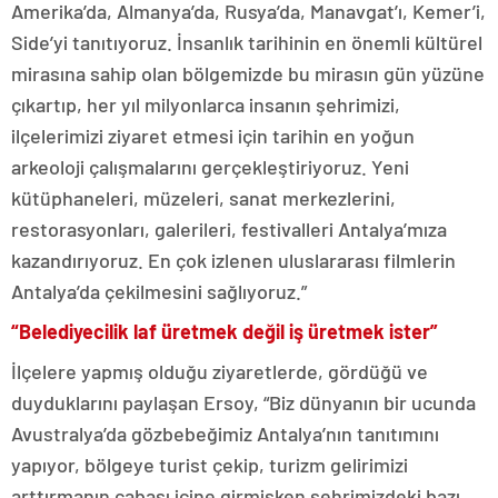
Amerika’da, Almanya’da, Rusya’da, Manavgat’ı, Kemer’i,
Side’yi tanıtıyoruz. İnsanlık tarihinin en önemli kültürel
mirasına sahip olan bölgemizde bu mirasın gün yüzüne
çıkartıp, her yıl milyonlarca insanın şehrimizi,
ilçelerimizi ziyaret etmesi için tarihin en yoğun
arkeoloji çalışmalarını gerçekleştiriyoruz. Yeni
kütüphaneleri, müzeleri, sanat merkezlerini,
restorasyonları, galerileri, festivalleri Antalya’mıza
kazandırıyoruz. En çok izlenen uluslararası filmlerin
Antalya’da çekilmesini sağlıyoruz.”
“Belediyecilik laf üretmek değil iş üretmek ister”
İlçelere yapmış olduğu ziyaretlerde, gördüğü ve
duyduklarını paylaşan Ersoy, “Biz dünyanın bir ucunda
Avustralya’da gözbebeğimiz Antalya’nın tanıtımını
yapıyor, bölgeye turist çekip, turizm gelirimizi
arttırmanın çabası içine girmişken şehrimizdeki bazı