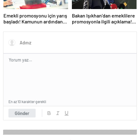
Emekli promosyonu için yarış
Bakan Işıkhan’dan emeklilere
başladı! Kamunun ardından
promosyonla ilgili açıklama!
özel bankalar devrede
‘Ödemeler yapılmaya
başlandı’
En az 10 karakter gerekli
Gönder