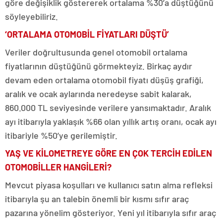
göre değişiklik göstererek ortalama %30’a düştüğünü
söyleyebiliriz.
‘ORTALAMA OTOMOBİL FİYATLARI DÜŞTÜ’
Veriler doğrultusunda genel otomobil ortalama
fiyatlarının düştüğünü görmekteyiz. Birkaç aydır
devam eden ortalama otomobil fiyatı düşüş grafiği,
aralık ve ocak aylarında neredeyse sabit kalarak,
860.000 TL seviyesinde verilere yansımaktadır. Aralık
ayı itibarıyla yaklaşık %66 olan yıllık artış oranı, ocak ayı
itibariyle %50’ye gerilemiştir.
YAŞ VE KİLOMETREYE GÖRE EN ÇOK TERCİH EDİLEN
OTOMOBİLLER HANGİLERİ?
Mevcut piyasa koşulları ve kullanıcı satın alma refleksi
itibarıyla şu an talebin önemli bir kısmı sıfır araç
pazarına yönelim gösteriyor. Yeni yıl itibarıyla sıfır araç