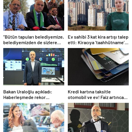
“Bütün tapuları belediyemize,
Ev sahibi 3 kat kira artışı talep
belediyemizden de sizlere
etti: Kiracıya ‘taahhütname’
aktaracağız”
şoku
Bakan Uraloğlu açıkladı:
Kredi kartına taksitle
Haberleşmede rekor
otomobil ve ev! Faiz artınca
büyüme!
vatandaş alternatiflere
yöneldi