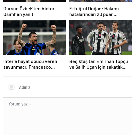
Dursun Özbek’ten Victor
Ertuğrul Doğan: Hakem
Osimhen yanıtı
hatalarından 20 puan
kaybettik
Inter’e hayat öpücü veren
Beşiktaş’tan Emirhan Topçu
savunmacı: Francesco
ve Salih Uçan için sakatlık
Acerbi…
açıklaması