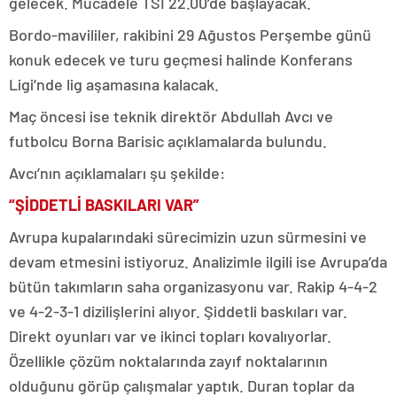
gelecek. Mücadele TSİ 22.00’de başlayacak.
Bordo-mavililer, rakibini 29 Ağustos Perşembe günü
konuk edecek ve turu geçmesi halinde Konferans
Ligi’nde lig aşamasına kalacak.
Maç öncesi ise teknik direktör Abdullah Avcı ve
futbolcu Borna Barisic açıklamalarda bulundu.
Avcı’nın açıklamaları şu şekilde:
“ŞİDDETLİ BASKILARI VAR”
Avrupa kupalarındaki sürecimizin uzun sürmesini ve
devam etmesini istiyoruz. Analizimle ilgili ise Avrupa’da
bütün takımların saha organizasyonu var. Rakip 4-4-2
ve 4-2-3-1 dizilişlerini alıyor. Şiddetli baskıları var.
Direkt oyunları var ve ikinci topları kovalıyorlar.
Özellikle çözüm noktalarında zayıf noktalarının
olduğunu görüp çalışmalar yaptık. Duran toplar da