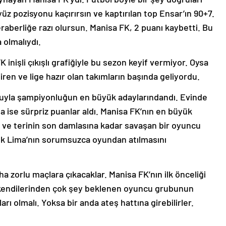
z pozisyonu kaçırırsın ve kaptırılan top Ensar’ın 90+7.
raberliğe razı olursun. Manisa FK, 2 puanı kaybetti. Bu
 olmalıydı.
 inişli çıkışlı grafiğiyle bu sezon keyif vermiyor. Oysa
ren ve lige hazır olan takımların başında geliyordu.
osuyla şampiyonluğun en büyük adaylarındandı. Evinde
a ise sürpriz puanlar aldı. Manisa FK’nın en büyük
n ve terinin son damlasına kadar savaşan bir oyuncu
ek Lima’nın sorumsuzca oyundan atılmasını
ha zorlu maçlara çıkacaklar. Manisa FK’nın ilk önceliği
 kendilerinden çok şey beklenen oyuncu grubunun
rı olmalı. Yoksa bir anda ateş hattına girebilirler.