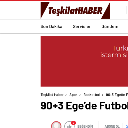
Son Dakika
Servisler
Gündem
Teşkilat Haber
Spor
Basketbol
90+3 Ege’de Fu
90+3 Ege’de Futbol 
0
BEĞENDİM
ABONE OL