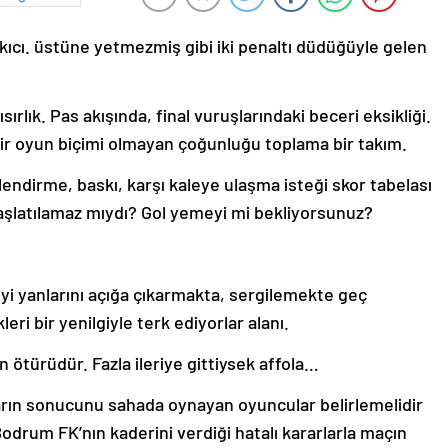
cı. üstüne yetmezmiş gibi iki penaltı düdüğüyle gelen
rlık. Pas akışında, final vuruşlarındaki beceri eksikliği.
ir oyun biçimi olmayan çoğunluğu toplama bir takım.
ndirme, baskı, karşı kaleye ulaşma isteği skor tabelası
latılamaz mıydı? Gol yemeyi mi bekliyorsunuz?
iyi yanlarını açığa çıkarmakta, sergilemekte geç
eri bir yenilgiyle terk ediyorlar alanı.
 ötürüdür. Fazla ileriye gittiysek affola…
arın sonucunu sahada oynayan oyuncular belirlemelidir
rum FK’nın kaderini verdiği hatalı kararlarla maçın