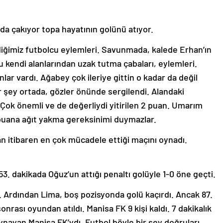
da çakıyor topa hayatının golünü atıyor.
iğimiz futbolcu eylemleri. Savunmada, kalede Erhan’ın
pu kendi alanlarından uzak tutma çabaları, eylemleri.
lar vardı. Ağabey çok ileriye gittin o kadar da değil
er şey ortada, gözler önünde sergilendi. Alandaki
ı. Çok önemli ve de değerliydi yitirilen 2 puan. Umarım
 2 puana ağıt yakma gereksinimi duymazlar.
 itibaren en çok mücadele ettiği maçını oynadı.
 53. dakikada Oğuz’un attığı penaltı golüyle 1-0 öne geçti.
dı. Ardından Lima, boş pozisyonda golü kaçırdı. Ancak 87.
nrası oyundan atıldı. Manisa FK 9 kişi kaldı. 7 dakikalık
ayan Manisa FK’ydı. Futbol böyle bir şey doğruları