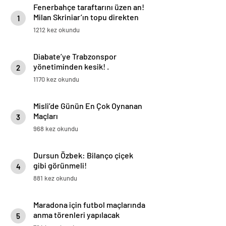
Fenerbahçe taraftarını üzen an!
Milan Skriniar’ın topu direkten
1
döndü
1212 kez okundu
Diabate’ye Trabzonspor
yönetiminden kesik! .
2
1170 kez okundu
Misli’de Günün En Çok Oynanan
Maçları
3
968 kez okundu
Dursun Özbek: Bilanço çiçek
gibi görünmeli!
4
881 kez okundu
Maradona için futbol maçlarında
anma törenleri yapılacak
5