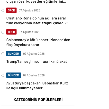
oluşan özel kuvvetler eğitimlerini
başlattı.
SPOR
07 Ağustos 2026
Cristiano Ronaldo’nun akıllara zarar
tüm kariyerinin istatistiğini çıkardık !
SPOR
07 Ağustos 2026
Galatasaray’a kötü haber! Monaco’dan
flaş Onyekuru kararı.
GÜNDEM
07 Ağustos 2026
Trump’tan seçim sonrası ilk mülakat
GÜNDEM
07 Ağustos 2026
Avusturya başbakanı Sebastian Kurz
ile ilgili bilinmeyenler
KATEGORİNİN POPÜLERLERİ