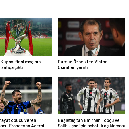
 Kupası final maçının
Dursun Özbek’ten Victor
i satışa çıktı
Osimhen yanıtı
 hayat öpücü veren
Beşiktaş’tan Emirhan Topçu ve
acı: Francesco Acerbi…
Salih Uçan için sakatlık açıklaması