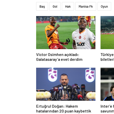
Baş
Gol
Hak
Manisa Fk
Oyun
Victor Osimhen açıkladı:
Türkiye
Galatasaray’a evet derdim
biletler
Ertuğrul Doğan: Hakem
Inter’e
hatalarından 20 puan kaybettik
savunm