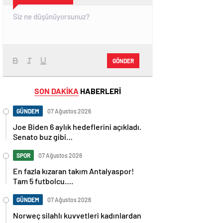
GÖNDER
SON DAKİKA
HABERLERİ
GÜNDEM
07 Ağustos 2026
Joe Biden 6 aylık hedeflerini açıkladı.
Senato buz gibi…
SPOR
07 Ağustos 2026
En fazla kızaran takım Antalyaspor!
Tam 5 futbolcu….
GÜNDEM
07 Ağustos 2026
Norweç silahlı kuvvetleri kadınlardan