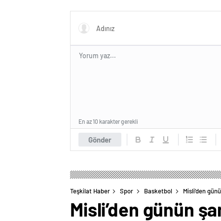
En az 10 karakter gerekli
Gönder
Teşkilat Haber
Spor
Basketbol
Misli’den gün
Misli’den günün şa