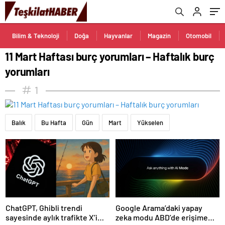
Bilim & Teknoloji
Doğa
Hayvanlar
Magazin
Otomobil
11 Mart Haftası burç yorumları – Haftalık burç
yorumları
1
Balık
Bu Hafta
Gün
Mart
Yükselen
ChatGPT, Ghibli trendi
Google Arama’daki yapay
sayesinde aylık trafikte X’i
zeka modu ABD’de erişime