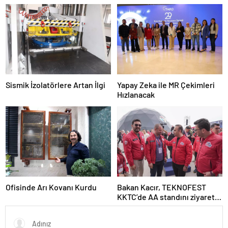
geçti
açıldı
Sismik İzolatörlere Artan İlgi
Yapay Zeka ile MR Çekimleri
Hızlanacak
Ofisinde Arı Kovanı Kurdu
Bakan Kacır, TEKNOFEST
KKTC’de AA standını ziyaret
etti Açıklaması