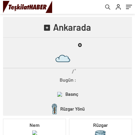
Ankarada
˚
/˚
Bugün :
Basınç
Rüzgar Yönü
Nem
Rüzgar