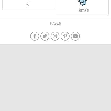
%
km/s
HABER