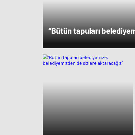
“Bütün tapuları belediyem
belediyemizden de sizler