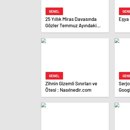
GENEL
GEN
25 Yıllık Miras Davasında
Eşya
Gözler Temmuz Ayındaki
Karar Duruşmasına Çevrildi
GENEL
GEN
Zihnin Gizemli Sınırları ve
Serjoy : Dijital Medya 
Ötesi : Nasılnedir.com
Goog
Ajan
Ajans