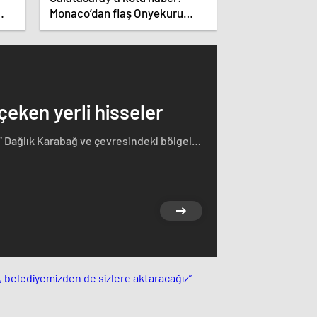
Monaco’dan flaş Onyekuru
kararı.
 çeken yerli hisseler
“ Dağlık Karabağ ve çevresindeki bölgeler
rçasıdır” dedi. İstifa çağrılarını kabul
ğ'ın sözde lideri Arayik Harutyunyan'la
saklamayan Fransa Cumhurbaşkanı Macron
i.