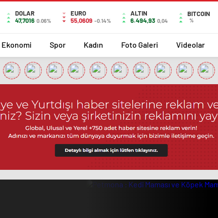
DOLAR
EURO
ALTIN
BITCOIN
47,7016
55,0609
6.494,93
%
0.06%
-0.14%
0,04
Ekonomi
Spor
Kadın
Foto Galeri
Videolar