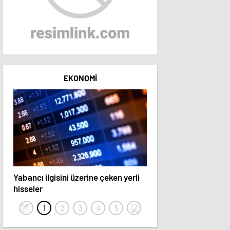
EKONOMI
Yabancı ilgisini üzerine çeken yerli
15 hisse hedef fiyatını 
hisseler