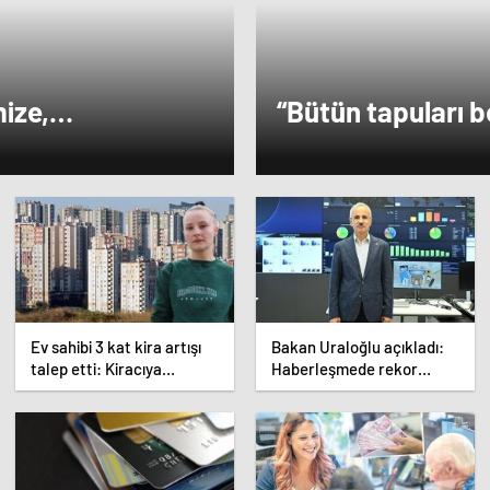
ize,
“Bütün tapuları b
e aktaracağız”
belediyemizden d
Ev sahibi 3 kat kira artışı
Bakan Uraloğlu açıkladı:
talep etti: Kiracıya
Haberleşmede rekor
‘taahhütname’ şoku
büyüme!