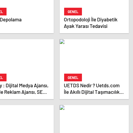
EL
GENEL
 Depolama
Ortopodoloji İle Diyabetik
Ayak Yarası Tedavisi
EL
GENEL
Ajansı,
UETDS Nedir ? Uetds.com
le Reklam Ajansı, SEO
İle Akıllı Dijital Taşımacılık
sı ve Web Tasarım
Yazılımı
ı