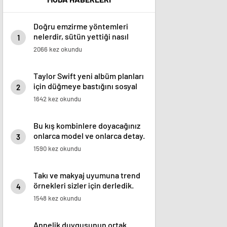
Doğru emzirme yöntemleri
nelerdir, sütün yettiği nasıl
1
anlaşılır?
2066 kez okundu
Taylor Swift yeni albüm planları
için düğmeye bastığını sosyal
2
medyadan duyurdu!
1642 kez okundu
Bu kış kombinlere doyacağınız
onlarca model ve onlarca detay.
3
1590 kez okundu
Takı ve makyaj uyumuna trend
örnekleri sizler için derledik.
4
1548 kez okundu
Annelik duygusunun ortak