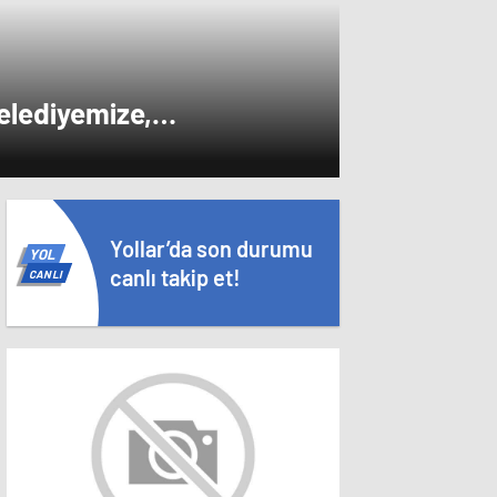
elediyemize,
e sizlere aktaracağız”
Yollar’da son durumu
YOL
canlı takip et!
CANLI