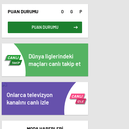
PUAN DURUMU
O
G
P
PUAN DURUMU
Dünya liglerindeki
CANLI
maçları canlı takip et
TAKİP
Onlarca televizyon
CANLI
kanalını canlı izle
İZLE
MODA HABERLERİ