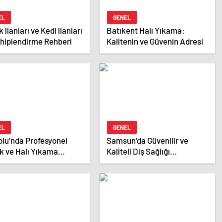
EL
GENEL
 ilanları ve Kedi ilanları
Batıkent Halı Yıkama:
ahiplendirme Rehberi
Kalitenin ve Güvenin Adresi
EL
GENEL
lu’nda Profesyonel
Samsun’da Güvenilir ve
k ve Halı Yıkama
Kaliteli Diş Sağlığı
tleri
Hizmetleri: Özel Dentalpark
Kliniği