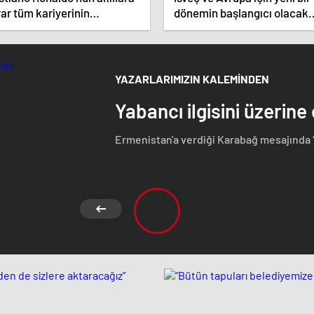
ar tüm kariyerinin
dönemin başlangıcı olacak
atistiğini çıkardık !
kararlar.
YAZARLARIMIZIN KALEMİNDEN
Yabancı ilgisini üzerine
Ermenistan'a verdiği Karabağ mesajında 
Azerbaycan Cumhuriyeti'nin ayrılmaz bir pa
etmeyen Başbakan Paşinyan Dağlık karaba
görüştü. Ermenistan'a verdiği desteği 
ise dikkat çeken bir ziyaret gerçekleştird