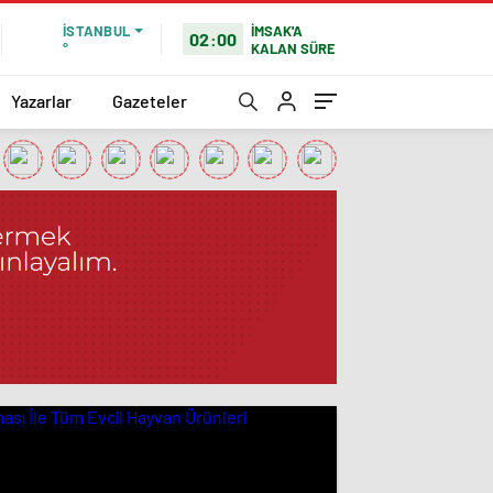
İMSAK'A
İSTANBUL
02:00
KALAN SÜRE
°
Yazarlar
Gazeteler