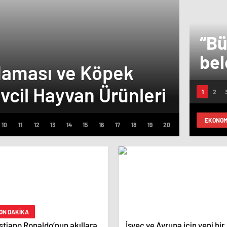
“Bü
bel
Maması ve Köpek
bel
vcil Hayvan Ürünleri
Alan
siz
EKONOM
ON DAKİKA
stiano Ronaldo’nun akıllara
İsveç ve Avrupa için yeni bir