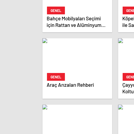
GENEL
GEN
Bahçe Mobilyaları Seçimi
Köpek
için Rattan ve Alüminyum
ile S
Karşılaştırması
GENEL
GEN
Araç Arızaları Rehberi
Çayyo
Koltu
Hizme