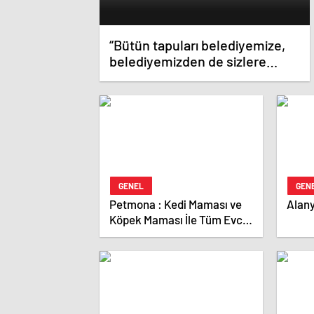
“Bütün tapuları belediyemize,
belediyemizden de sizlere
aktaracağız”
GENEL
GEN
Petmona : Kedi Maması ve
Alany
Köpek Maması İle Tüm Evcil
Hayvan Ürünleri