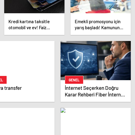
Kredi kartına taksitle
Emekli promosyonu için
otomobil ve ev! Faiz
yarış başladı! Kamunun
artınca vatandaş
ardından özel bankalar
alternatiflere yöneldi
devrede
EL
GENEL
a transfer
İnternet Seçerken Doğru
Karar Rehberi Fiber İnternet
ve Ev İnterneti