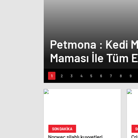
Petmona : Kedi 
Maması İle Tüm E
SON DAKİKA
S
Norweç silahlı kuvvetleri
Cri